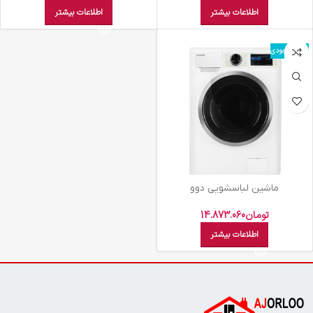
اطلاعات بیشتر
اطلاعات بیشتر
اتمام موجودی
ماشين لباسشويي دوو
8کيلويي1400دورسفيد پنل
سفيدDWK-PRO84TT
تومان
14.873.060
اطلاعات بیشتر