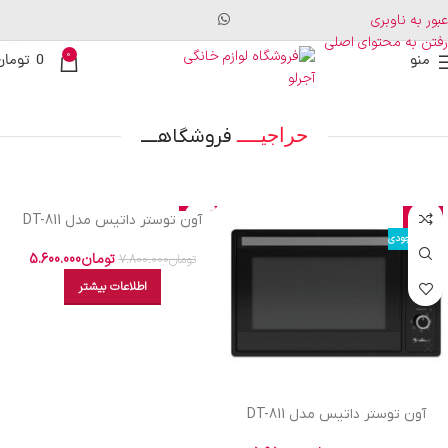
عبور به ناوبری
رفتن به محتوای اصلی
0
منو
0
تومان
حراجیــــ
فروشگاهــــ
حراج
حراج
آون توستر داتیس مدل DT-811
ULTRA
اتمام موجودی
اتمام موجودی
تومان
5.600.000
تومان
7.800.000
اطلاعات بیشتر
آون توستر داتیس مدل DT-811