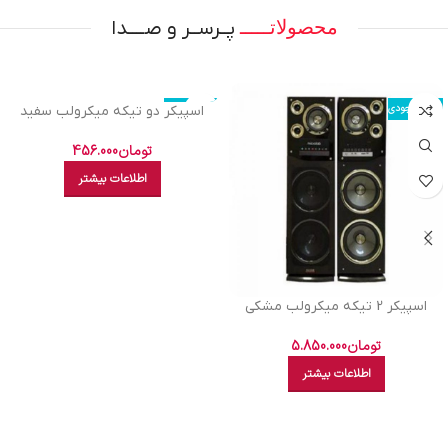
محصولاتـــــ
پــرســر و صــــدا
اتمام موجودی
اتمام موجودی
اسپيکر دو تيکه ميکرولب سفید
PHONIX 2W
تومان
456.000
اطلاعات بیشتر
اسپيکر 2 تيکه ميکرولب مشکي
سايکلون R-L M210101
تومان
5.850.000
اطلاعات بیشتر