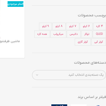
اتمام موجودی
برچسب محصولات
4 کاره
6 کیلو
7 کیلو
8 کیلو
9 کیلو
QLED
توکار
داتیس
میکرولب
همه کاره
ماشين ظرفشويي 14 نفره گروپ سفيد  W
کولر آبی
کولر گازی
دسته‌های محصولات
یک دسته‌بندی انتخاب کنید
فیلتر بر اساس برند