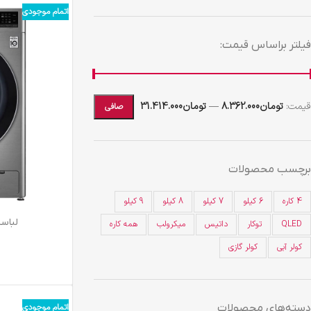
اتمام موجودی
فیلتر براساس قیمت:
قيمت:
تومان8.362.000
—
تومان31.414.000
صافی
برچسب محصولات
4 کاره
6 کیلو
7 کیلو
8 کیلو
9 کیلو
لباسشوي
QLED
توکار
داتیس
میکرولب
همه کاره
کولر آبی
کولر گازی
اتمام موجودی
دسته‌های محصولات