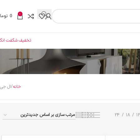
0
0
توما
تخفیف شگفت انگی
خانه
ال جی
24
18
12