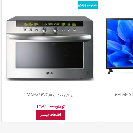
اتمام موجودی
ال جي سولاردامMA3884VC
تومان
13.899.000
اطلاعات بیشتر