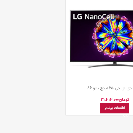
ل جي 65 اينچ نانو 86
تومان
31.414.000
اطلاعات بیشتر