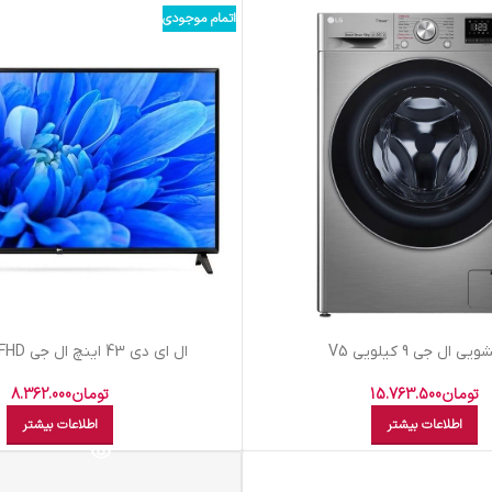
اتمام موجودی
ي ال جي 9 کيلويي V5
ال اي دي 43 اينچ ال جي 43LM55 FHD
تومان
15.763.500
تومان
8.362.000
اطلاعات بیشتر
اطلاعات بیشتر