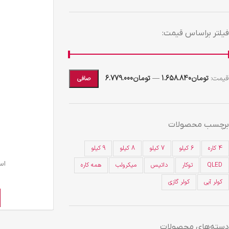
فیلتر براساس قیمت:
قيمت:
تومان1.658.840
—
تومان6.779.000
صافی
برچسب محصولات
4 کاره
6 کیلو
7 کیلو
8 کیلو
9 کیلو
اسي
QLED
توکار
داتیس
میکرولب
همه کاره
کولر آبی
کولر گازی
دسته‌های محصولات