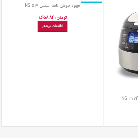
اتمام موجودی
قهوه جوش ناسا استيل NS 517
تومان
1.658.840
اطلاعات بیشتر