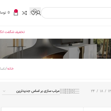
0
0
توما
تخفیف شگفت انگی
خانه
ناسا
24
18
12