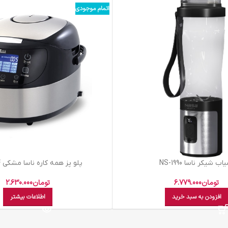
اتمام موجودی
اب شيکر ناسا NS-1990
پلو پز همه کاره ناسا مشکي NS 3074
تومان
6.779.000
تومان
2.630.000
افزودن به سبد خرید
اطلاعات بیشتر