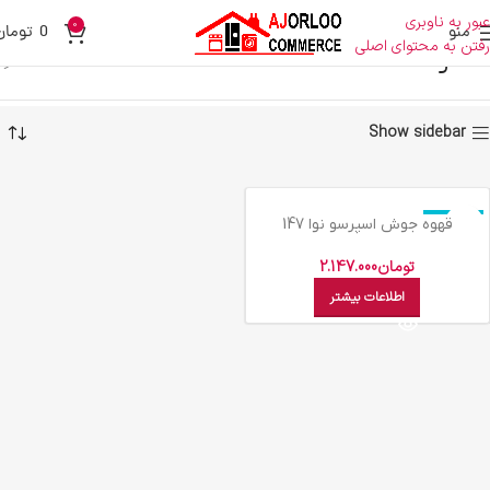
عبور به ناوبری
0
منو
0
تومان
رفتن به محتوای اصلی
نوا
خانه
نوا
Show sidebar
اتمام موجودی
قهوه جوش اسپرسو نوا 147
تومان
2.147.000
اطلاعات بیشتر