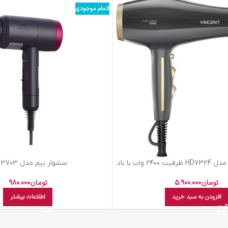
اتمام موجودی
سشوار وینسنت مدل HD7324 ظرفیت ۲۴۰۰ وات با باد
سشوار بيم مدل HD-3703
سرد
تومان
980.000
تومان
5.900.000
اطلاعات بیشتر
افزودن به سبد خرید