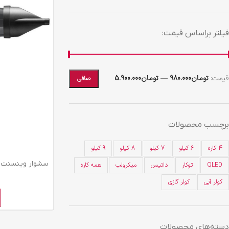
فیلتر براساس قیمت:
قيمت:
تومان980.000
—
تومان5.900.000
صافی
برچسب محصولات
4 کاره
6 کیلو
7 کیلو
8 کیلو
9 کیلو
QLED
توکار
داتیس
میکرولب
همه کاره
کولر آبی
کولر گازی
دسته‌های محصولات