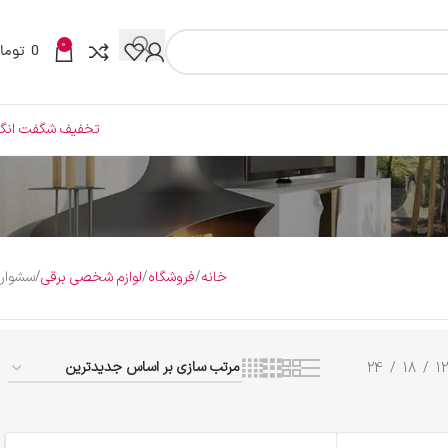
0
0
توما
تخفیف شگفت انگی
خانه
فروشگاه
لوازم شخصی برقی
سشوار
24
18
12