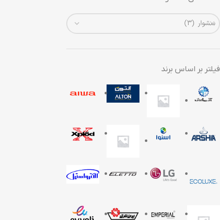
سشوار (3)
فیلتر بر اساس برند