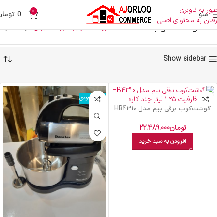
عبور به ناوبری
0
منو
0
تومان
رفتن به محتوای اصلی
گوشت کوب
خانه
فروشگاه
لوازم آشپزخانه برقی
گوشت کوب
Show sidebar
اتمام موجودی
گوشت‌کوب برقی بیم مدل HB4310
ظرفیت ۱.۲۵ لیتر چند کاره
تومان
22.489.000
افزودن به سبد خرید