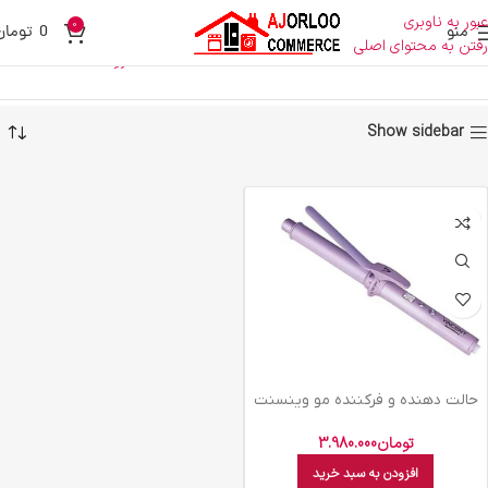
عبور به ناوبری
0
منو
0
تومان
رفتن به محتوای اصلی
حالت دهنده
خانه
فروشگاه
حالت دهنده
Show sidebar
حالت دهنده و فرکننده مو وینسنت
مدل CI7228
تومان
3.980.000
افزودن به سبد خرید