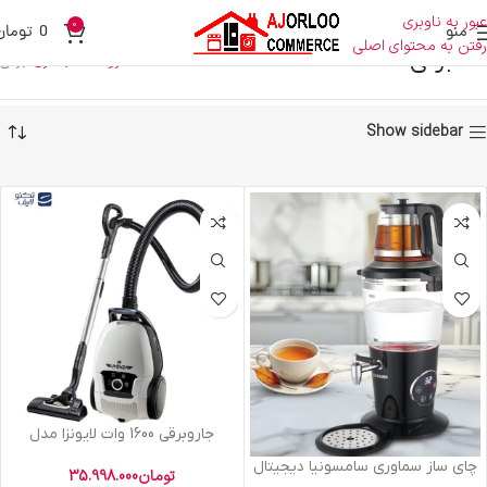
عبور به ناوبری
0
منو
0
تومان
رفتن به محتوای اصلی
برقی
خانه
فروشگاه
بخاری
برقی
Show sidebar
جاروبرقی 1600 وات لایونزا مدل
Genova
چاي ساز سماوري سامسونيا ديجيتال
تومان
35.998.000