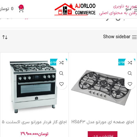
عبور به ناوبری
0
منو
0
تومان
رفتن به محتوای اصلی
اجاق گاز
خانه
فروشگاه
اجاق گاز
Show sidebar
اتمام موجودی
اتمام موجودی
اجاق صفحه ای مورانو مدل HS543
اجاق گاز فردار مورانو سری اکسلنت 5
استیل
شعله 6001 سفید
تومان
29.900.000
اطلاعات بیشتر