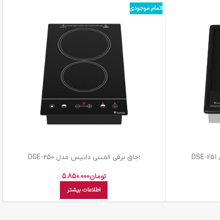
اتمام موجودی
D
اجاق برقی المنتی داتیس مدل DGE-250
تومان
5.850.000
اطلاعات بیشتر