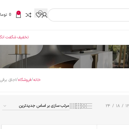
0
0
توما
تخفیف شگفت انگی
خانه
فروشگاه
اجاق برقی
24
18
12