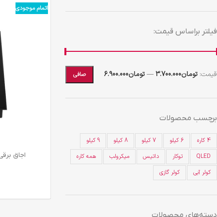
اتمام موجودی
فیلتر براساس قیمت:
قيمت:
تومان3.700.000
—
تومان6.900.000
صافی
برچسب محصولات
4 کاره
6 کیلو
7 کیلو
8 کیلو
9 کیلو
اجاق برقی ا
QLED
توکار
داتیس
میکرولب
همه کاره
کولر آبی
کولر گازی
دسته‌های محصولات