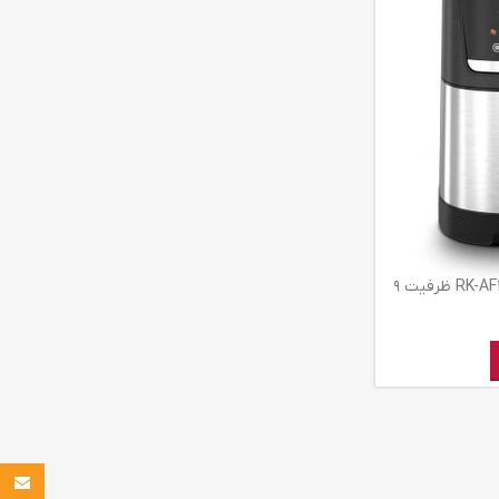
سرخ کن بدون روغن رانکو مدل RK-AF312 ظرفیت ۹
Email