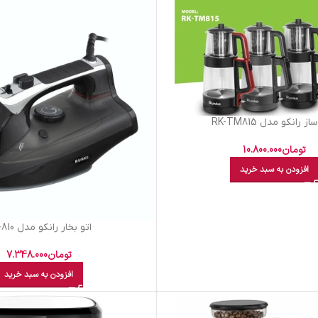
 رانکو مدل RK-TM815
تومان
10.800.000
افزودن به سبد خرید
اتو بخار رانکو مدل RK-810
تومان
7.348.000
افزودن به سبد خرید