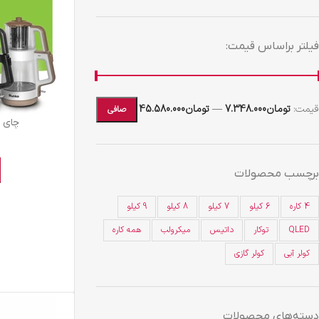
فیلتر براساس قیمت:
قيمت:
تومان7.348.000
—
تومان45.580.000
صافی
چای ساز
برچسب محصولات
4 کاره
6 کیلو
7 کیلو
8 کیلو
9 کیلو
QLED
توکار
داتیس
میکرولب
همه کاره
کولر آبی
کولر گازی
دسته‌های محصولات