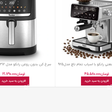
ي رانکو با اسياب تمام تاچ مدل925
لیتر استیل ضد زنگ
تومان
45.580.000
تومان
21.790.000
افزودن به سبد خرید
افزودن به سبد خرید