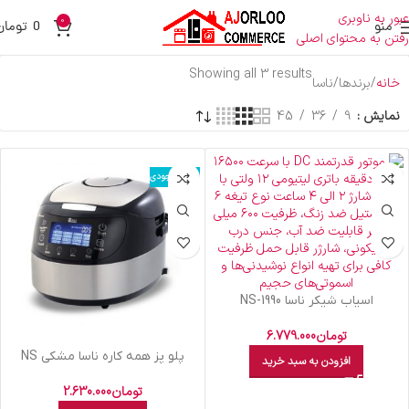
عبور به ناوبری
0
منو
0
تومان
رفتن به محتوای اصلی
Showing all 3 results
خانه
برندها
ناسا
نمایش
9
36
45
اتمام موجودی
اسياب شيکر ناسا NS-1990
تومان
6.779.000
پلو پز همه کاره ناسا مشکي NS
افزودن به سبد خرید
3074
تومان
2.630.000