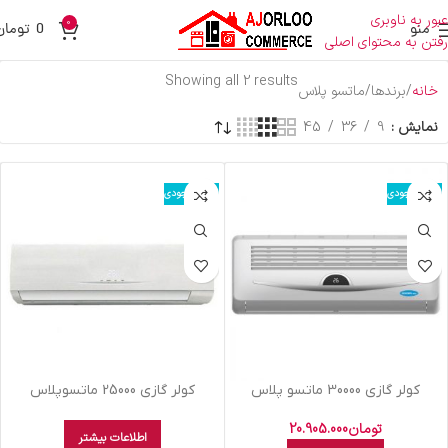
عبور به ناوبری
0
منو
0
تومان
رفتن به محتوای اصلی
Showing all 2 results
خانه
برندها
ماتسو پلاس
نمایش
9
36
45
اتمام موجودی
اتمام موجودی
کولر گازي 30000 ماتسو پلاس
کولر گازي 25000 ماتسوپلاس
اينورتور
تومان
20.905.000
اطلاعات بیشتر