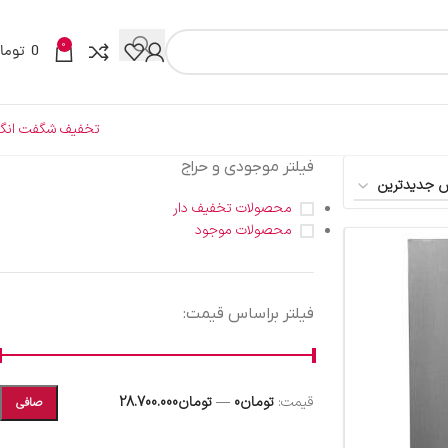
0
0
توما
تخفیف شگفت انگی
فیلتر موجودی و حراج
محصولات تخفیف دار
محصولات موجود
فیلتر براساس قیمت:
قيمت:
تومان0
—
تومان28.700.000
صافی