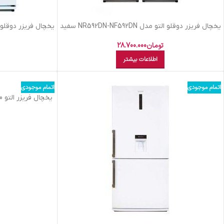
یخچال فریزر دوقلو التو مدل NR592DN-NF592DN سفید
یخچال فریزر دوقلو التو مدل 92DN
چرمی
تومان
28.700.000
اطلاعات بیشتر
اتمام موجودی
اتمام موجودی