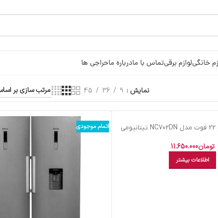
زم خانگی
لوازم برقی
تماس با ما
درباره ما
حراجی ها
نمایش
9
36
45
اتمام موجودی
می
تومان
11.650.000
اطلاعات بیشتر