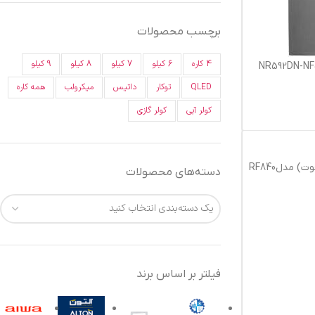
برچسب محصولات
4 کاره
6 کیلو
7 کیلو
8 کیلو
9 کیلو
قلو التو مدل NR592DN-NF592DN
QLED
توکار
داتیس
میکرولب
همه کاره
کولر آبی
کولر گازی
یخچال فریزر التو 840 عرض پهن (30 فوت) مدلRF840
دسته‌های محصولات
یک دسته‌بندی انتخاب کنید
فیلتر بر اساس برند