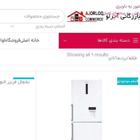
عبور به ناوبری
رفتن به محتوای اصلی
انتخاب دسته بندی
دسته بندی کالاها
خانه اصلی
فروشگاه
لوا
Showing all 9 results
خانه
برندها
التو
اتمام موجودی
اتمام موجودی
یخچال فریزر التو 22 فوت مدل NC702DN تیتانیو