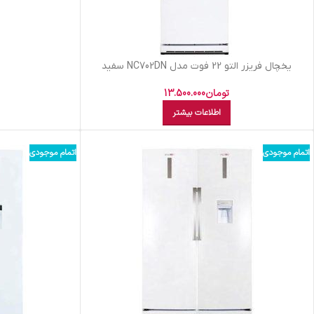
یخچال فریزر التو 22 فوت مدل NC702DN سفید
تومان
13.500.000
اطلاعات بیشتر
اتمام موجودی
اتمام موجودی