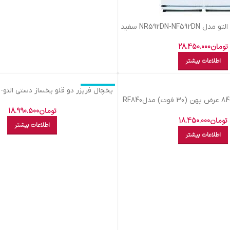
NR592DN-NF5 سفید
تومان
28.450.000
اطلاعات بیشتر
اتمام موجودی
یخچال فریزر التو 840 عرض پهن (30 فوت) مدلRF840
N
تیتانیومی
تومان
18.990.500
تومان
18.450.000
اطلاعات بیشتر
اطلاعات بیشتر