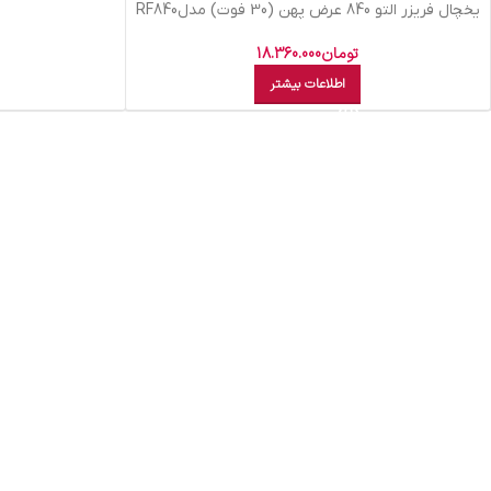
یخچال فریزر التو 840 عرض پهن (30 فوت) مدلRF840
سفید
تومان
18.360.000
اطلاعات بیشتر