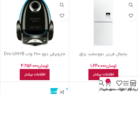
يخچال فريزر دووسفيد براق
جاروبرقي دوو 2100 وات Dvc-LH22B
D4BF1077GW
تومان
4.256.000
تومان
1.640.000
اطلاعات بیشتر
اطلاعات بیشتر
0
روشگاه
نوار کناری
علاقه مندی
سبد خرید
حساب کاربری من
اتمام موجودی
اتمام موجودی