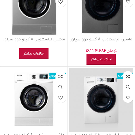
ماشين لباسشويي 8 کيلو دوو سيلور
ماشين لباسشويي 8 کيلو دوو سيلور
DWK8243
DWK8543 V
تومان
16.234.484
اطلاعات بیشتر
اطلاعات بیشتر
اتمام موجودی
اتمام موجودی