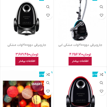
جاروبرقي دوو2100وات مشکي ابي
جاروبرقي دوو2100وات مشکي
Dvc-LH22B
سفيدDvc-s22w
تومان
4.256.710
تومان
3.689.450
اطلاعات بیشتر
اطلاعات بیشتر
اتمام موجودی
اتمام موجودی