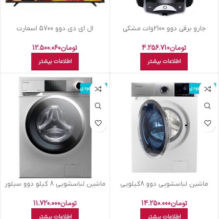
جارو برقي دوو 2100وات مشکي
ال اي دي دوو 5700 اسمارت
قرمزDvc-LH22r
فورکي50KU
تومان
4.256.710
تومان
12.500.060
اطلاعات بیشتر
اطلاعات بیشتر
اتمام موجودی
اتمام موجودی
ماشين لباسشويي دوو 8کيلويي
ماشين لباسشويي 8 کيلو دوو سيلور
سفيد پنل سفيدDWK-PRO84TT
DWK8143 V
تومان
14.250.000
تومان
11.720.000
اطلاعات بیشتر
اطلاعات بیشتر