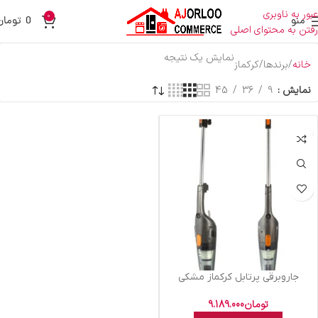
عبور به ناوبری
0
منو
0
تومان
رفتن به محتوای اصلی
نمایش یک نتیجه
خانه
برندها
کرکماز
نمایش
9
36
45
جاروبرقي پرتابل کرکماز مشکي
KVC03
تومان
9.189.000