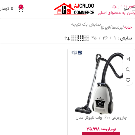
عبور به ناوبری
0
منو
0
تومان
رفتن به محتوای اصلی
نمایش یک نتیجه
خانه
برندها
لایونزا
نمایش
9
36
45
جاروبرقی 1600 وات لایونزا مدل
Genova
تومان
35.998.000