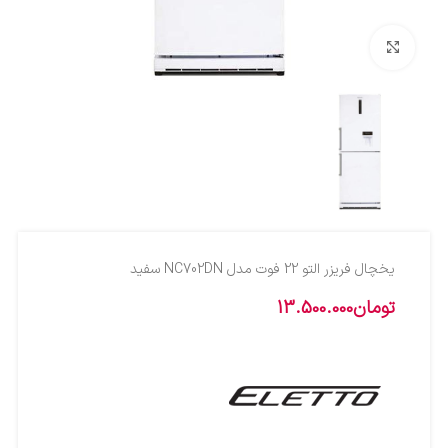
بزرگنمایی تصویر
یخچال فریزر التو 22 فوت مدل NC702DN سفید
تومان
13.500.000