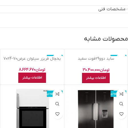
مشخصات فنی
محصولات مشابه
اتمام موجودی
اتمام موجودی
سايد دوو29فوت سفيد
يخچال فريزر سيلوان عرض70-7024
متاليکD4S2915MW
تومان
8.664.670
تومان
30.400.000
اطلاعات بیشتر
اطلاعات بیشتر
اتمام موجودی
اتمام موجودی