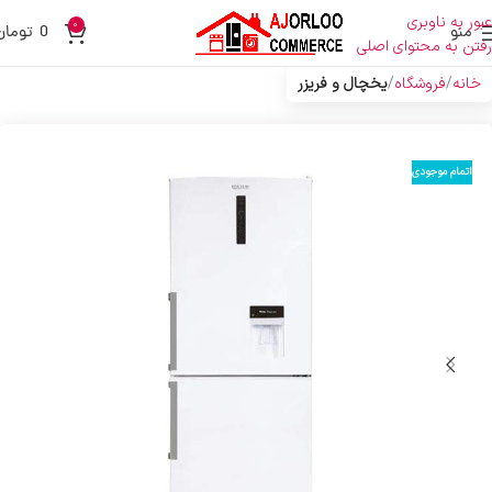
عبور به ناوبری
0
منو
0
تومان
رفتن به محتوای اصلی
خانه
فروشگاه
یخچال و فریزر
اتمام موجودی