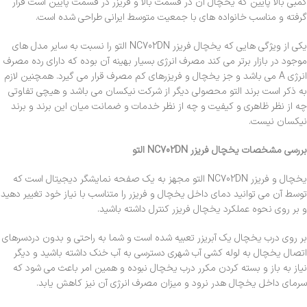
کمبی بالا پایین که یخچال آن در قسمت بالا و فریزر در قسمت پایین است قرار
گرفته و مناسب خانواده های با جمعیت متوسط ایرانی طراحی شده است.
یکی از ویژگی هایی که یخچال فریزر NC702DN التو را نسبت به سایر مدل های
موجود در بازار برتر می کند مصرف انرژی بسیار بهینه آن بوده که دارای رده مصرف
انرژی A می باشد و جز یخچال و فریزرهای کم مصرف قرار می گیرد. همچنین لازم
به ذکر است برند التو محصولی دیگر از شرکت نیکسان می باشد و هیچی تفاوتی
چه از نظر ظاهری و کیفیت و چه از نظر خدمات و ضمانت میان این برند و برند
نیکسان نیست.
بررسی مشخصات یخچال فریزر NC702DN التو
یخچال و فریزر NC702DN التو مجهز به یک صفحه نمایشگر دیجیتال است که
توسط آن می توانید دمای داخل یخچال و فریزر را متناسب با نیاز خود تغییر دهید
و بر روی نحوه عملکرد یخچال فریزر کنترل داشته باشید.
بر روی درب یخچال یک آبریزر تعبیه شده است و شما به راحتی و بدون دردسرهای
اتصال یخچال به لوله کشی آب شهری دسترسی به آب خنک داشته باشید و دیگر
نیاز به باز و بسته کردن مکرر درب یخچال نبوده و همین امر باعث می شود که
سرمای داخل یخچال هدر نرود و میزان مصرف انرژی آن نیز کاهش یابد.