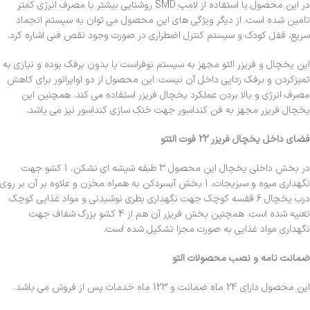
در این محصول با استفاده از لامپ SMD روشنایی بیشتر با مصرف انرژی کمتر
تامین شده است. از دیگر ویژگی های این محصول می توان به سیستم انجماد
سریع، قفل کودک و سیستم کنترل اضطراری در صورت وجود نقص فنی اشاره کرد.
این یخچال و فریزر التو مجهز به سیستم نوفراست یا بدون برفک بوده و نیازی به
تمیزکردن و برفک زدایی داخل آن نیست. این محصول از دو اواپراتور برای کاهش
مصرف انرژی و بالا بردن عملکرد یخچال فریزر استفاده می کند. همچنین این
یخچال فریزر مجهز به فن کنداسور جهت خنک سازی کنداسور نیز می باشد.
فضای داخل یخچال فریزر 22 فوت التتو
در بخش داخلی یخچال این محصول 3 طبقه شیشه ای نشکن، 1 کشو جهت
نگهداری میوه و سبزیجات، 1 بخش آبسردکن به همراه مخزن و علاوه بر آن بر روی
درب یخچال 6 قفسه کوچک جهت نگهداری بطری نوشیدنی و مواد غذایی کوچک
تعبیه شده است. همچنین بخش فریزر آن هم از 4 کشو بزرگ شفاف جهت
نگهداری مواد غذایی به صورت مجزا تشکیل شده است.
ضمانت نامه و نصب محصولات التو
این محصول دارای 24 ماه ضمانت و 123 ماه خدمات پس از فروش می باشد.