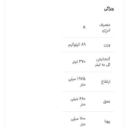
ویژگی
مصرف
A
انرژِی
وزن
89 کیلوگرم
گنجایش
370 لیتر
کل به لیتر
1975 میلی
ارتفاع
متر
680 میلی
عمق
متر
700 میلی
پهنا
متر