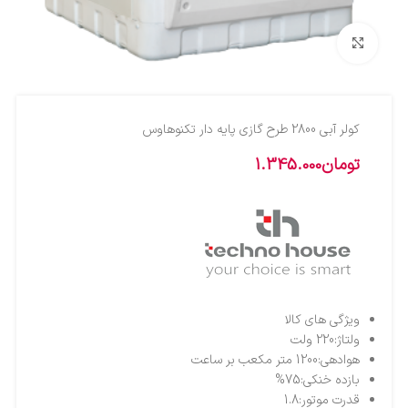
بزرگنمایی تصویر
کولر آبي 2800 طرح گازي پايه دار تکنوهاوس
تومان
1.345.000
ویژگی های کالا
ولتاژ:220 ولت
هوادهی:1200 متر مکعب بر ساعت
بازده خنکی:75%
قدرت موتور:1.8