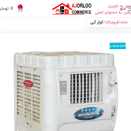
عبور به ناوبری
0
منو
0
تومان
رفتن به محتوای اصلی
خانه
فروشگاه
کولر آبی
اتمام موجودی