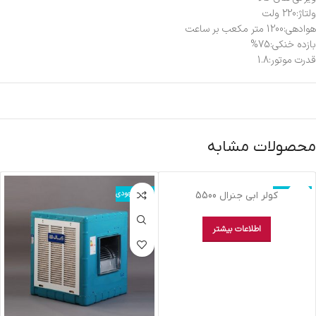
ولتاژ:220 ولت
هوادهی:1200 متر مکعب بر ساعت
بازده خنکی:75%
قدرت موتور:1.8
محصولات مشابه
اتمام موجودی
اتمام موجودی
کولر ابي جنرال 5500
اطلاعات بیشتر