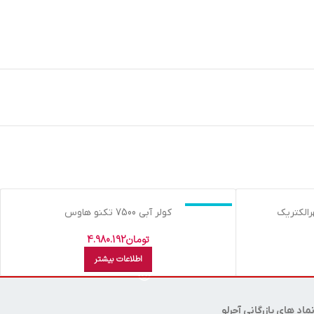
اتمام موجودی
کولر آبي 7500 تکنو هاوس
تومان
4.980.192
اطلاعات بیشتر
ماد های بازرگانی آجرلو