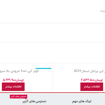
دد.
اتمام موجودی
ابي پرتابل ابسالAC26
کولر آبي 6000 خروجي بالا سپهرالکتريک
تومان
2.542.500
تومان
5.231.900
اطلاعات بیشتر
اطلاعات بیشتر
دسترسی های کاربر
لینک های مهم
دسترسی های کاربر
ن