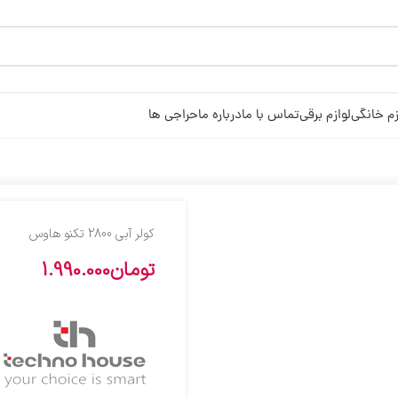
زم خانگی
لوازم برقی
تماس با ما
درباره ما
حراجی ها
کولر آبي 2800 تکنو هاوس
تومان
1.990.000