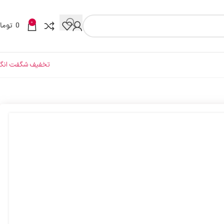
0
0
توما
تخفیف شگفت انگی