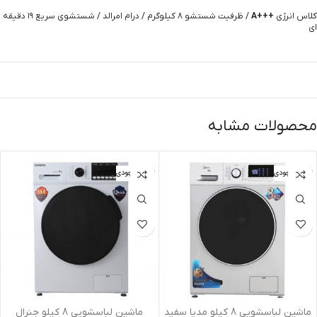
کلاس انرژی
+++A
/ ظرفیت شستشو ۸ کیلوگرم / درام امرالد / شستشوی سریع ۱۹ دقیقه
ای
محصولات مشابه
اتمام موجودی
اتمام موجودی
ماشين لباسشويي 8 کيلو مديا سفيد
ماشين لباسشويي 8 کيلو جنرال