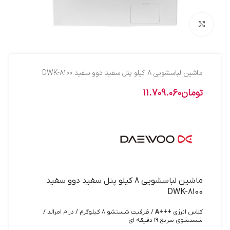
بزرگنمایی تصویر
ماشين لباسشويي 8 کيلو پنل سفيد دوو سفيد DWK-8100
تومان
11.709.060
ماشين لباسشويي 8 کيلو پنل سفيد دوو سفيد
DWK-8100
کلاس انرژی
+++A
/ ظرفیت شستشو ۸ کیلوگرم / درام امرالد /
شستشوی سریع ۱۹ دقیقه ای