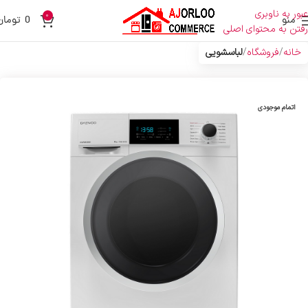
عبور به ناوبری
0
منو
0
تومان
رفتن به محتوای اصلی
خانه
فروشگاه
لباسشویی
اتمام موجودی