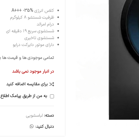
کلاس انرژی
A+++ -35%
ظرفیت شستشو ۸ کیلوگرم
درام امرالد
شستشوی سریع ۱۹ دقیقه ای
شستشوی تاخیری
دارای موتور دایرکت درایو
تمامی موجودی ها و قیمت ها برو
در انبار موجود نمی باشد
برای مقایسه اضافه کنید
به من از طریق پیامک اطلاع 
دسته:
لباسشویی
دنبال کنید: