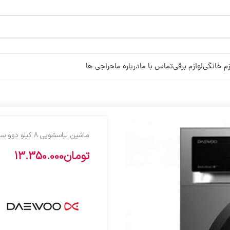
زم خانگی
لوازم برقی
تماس با ما
درباره ما
حراجی ها
ماشين لباسشويي 8 کيلو دوو سيلور LIF821GB
تومان
13.350.000