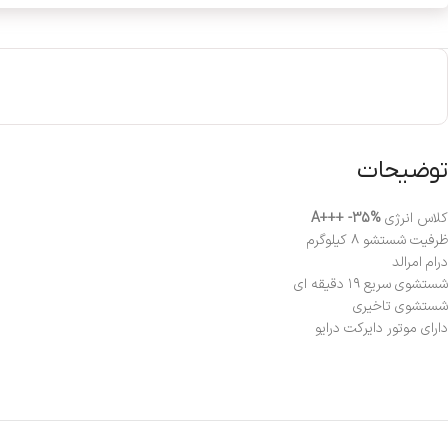
توضیحات
کلاس انرژی
A+++ -35%
ظرفیت شستشو ۸ کیلوگرم
درام امرالد
شستشوی سریع ۱۹ دقیقه ای
شستشوی تاخیری
دارای موتور دایرکت درایو