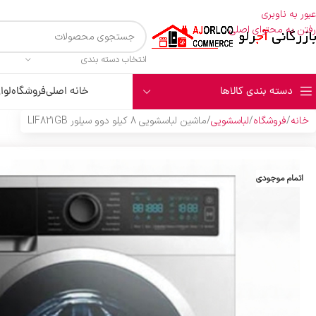
عبور به ناوبری
رفتن به محتوای اصلی
انتخاب دسته بندی
دسته بندی کالاها
خانه اصلی
فروشگاه
لوا
خانه
فروشگاه
لباسشویی
ماشين لباسشويي 8 کيلو دوو سيلور LIF821GB
اتمام موجودی