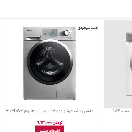
اتمام موجودی
ماشين لباسشوئئ دوو 7 کيلويي تيتانيوم-7103DWK
تومان
9.930.000
اطلاعات بیشتر