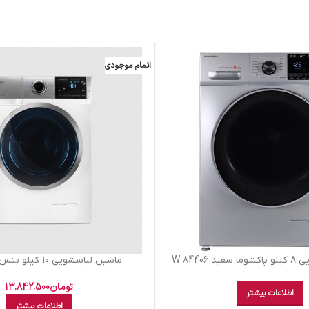
اتمام موجودی
84406 W
ماشين لباسشويي 10 کيلو بنس سفيد 1014
تومان
13.842.500
اطلاعات بیشتر
اطلاعات بیشتر