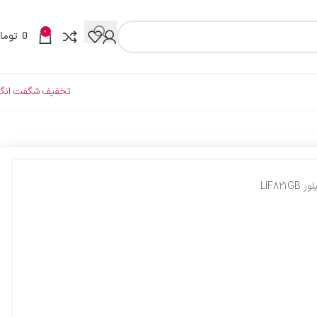
0
0
توما
تخفیف شگفت انگی