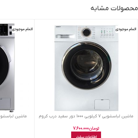
محصولات مشابه
اتمام موجودی
اتمام موجودی
ماشين لباسشويي 7 کيلويي 1000 دور سفيد درب کروم
ماشين لباسشويي 8 کيلو پاکشوما سفيد 
مشکي بست BWD-7131
تومان
7.600.000
اطلاعات بیشتر