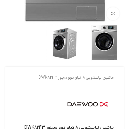
بزرگنمایی تصویر
ماشين لباسشويي 8 کيلو دوو سيلور DWK8243
ماشين لباسشويي 8 کيلو دوو سيلور DWK8243