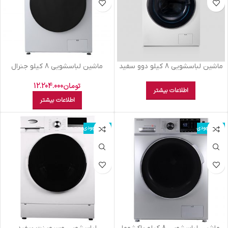
ماشين لباسشويي 8 کيلو دوو سفيد
ماشين لباسشويي 8 کيلو جنرال
DWK8540V
سفيد 4801
تومان
12.204.000
اطلاعات بیشتر
اطلاعات بیشتر
اتمام موجودی
اتمام موجودی