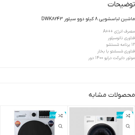
توضیحات
ماشين لباسشويي 8 کيلو دوو سيلور DWK8243
مصرف انرژی +++A
فناوری نانوسیلور
12 برنامه شستشو
فناوری شسشتو با بخار
موتور دایرکت درایو 1400 دور
محصولات مشابه
اتمام موجودی
اتمام موجودی