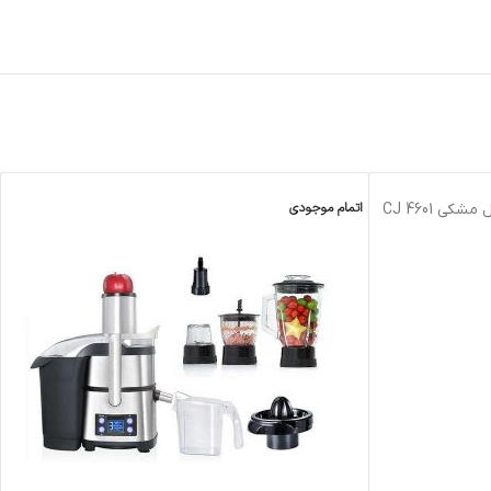
اتمام موجودی
ابميوه گيري آب پرتقال گير بيم استيل مشکي CJ 4601