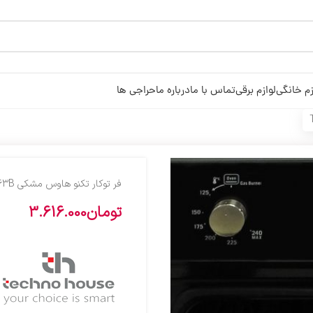
زم خانگی
لوازم برقی
تماس با ما
درباره ما
حراجی ها
فر توکار تکنو هاوس مشکي TBO-EG63B
تومان
3.616.000