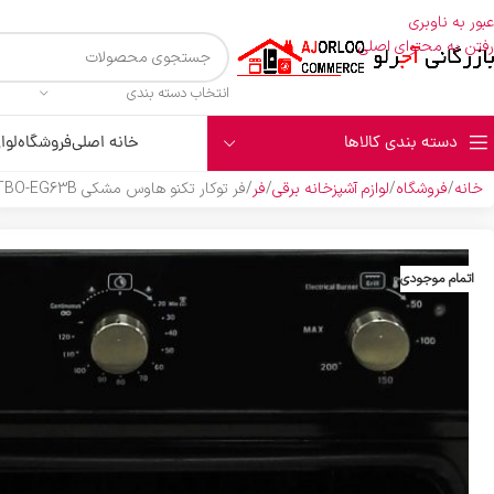
عبور به ناوبری
رفتن به محتوای اصلی
انتخاب دسته بندی
دسته بندی کالاها
خانه اصلی
فروشگاه
لوا
خانه
فروشگاه
لوازم آشپزخانه برقی
فر
فر توکار تکنو هاوس مشکي TBO-EG63B
اتمام موجودی