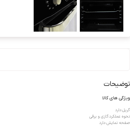
توضیحات
ویژگی های کالا
گریل:دارد
نحوه عملکرد:گازی و برقی
صفحه نمایش:دارد