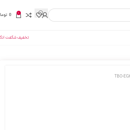
0
0
توما
تخفیف شگفت انگی