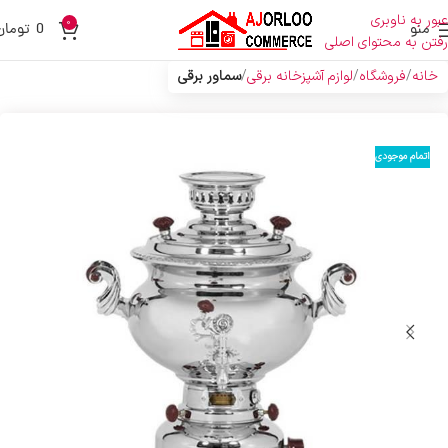
عبور به ناوبری
0
منو
0
تومان
رفتن به محتوای اصلی
خانه
فروشگاه
لوازم آشپزخانه برقی
سماور برقی
اتمام موجودی