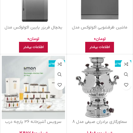
ماشین ظرفشویی اکولوکس مدل
يخچال فريزر پايين اکولوکس مدل
EL88PTS03-SS نقره ای
ELC8NAN XS نقره ای
تومان
0
تومان
0
اطلاعات بیشتر
اطلاعات بیشتر
اتمام موجودی
اتمام موجودی
سماورگازي برادران صيفي مدل 8
سرويس آشپزخانه 36 پارچه درب
شايسته 8 ليتري
شفاف چهارگوش ليمون سفيد