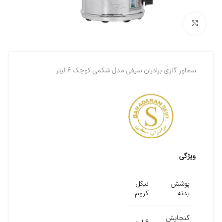
بزرگنمایی تصویر
سماور گازی برادران سیفی مدل شکمی کوچک 6 لیتر
ویژگی
پوشش
نیکل
بدنه
کروم
گنجایش