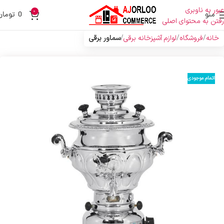
عبور به ناوبری
0
منو
0
تومان
رفتن به محتوای اصلی
خانه
فروشگاه
لوازم آشپزخانه برقی
سماور برقی
اتمام موجودی