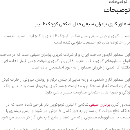
توضیحات
توضیحات
سماور گازی برادران سیفی مدل شکمی کوچک 6 لیتر
سماور گازی برادران سیفی مدل شکمی کوچک 6 لیتری با گنجایش نسبتا مناسب
برای خانواده های کم جمعیت طراحی شده است.
این سماور گازسوز ساخت ایران و از شرکت تبریزی برادران سیفی است که در ساخت
انواع سماورهای گازی، برقی، نفتی، زغالی و روگازی پیشرفت چنان فوق العاده ای
داشته که نیمی از فروش سماور را به خود اختصاص داده است.
این سماور گازی شکمی با ورقه هایی از جنس برنج و روکش بیرونی از فلزات نیکل
و کروم است که از استحکام و مقاومت چشم گیری برخوردار است و در برابر زنگ
زدگی و ضربه های احتمالی مقاومت بسیار بالایی دارد.
سماور گازی
برادران سیفی
شکمی 6 لیتری ترموکوپل دار طراحی شده است که در
هنگام قطع موقت گاز، سماور به طور کامل خاموش می شود و ایمنی بیشتری را
نسبت به سماورهای معمولی ارائه می دهد و مانع از پخش گاز در محیط می شود.
دستگیره های کناری سماور و دستگیره های درب سماور از جنس برنج و باکالیت