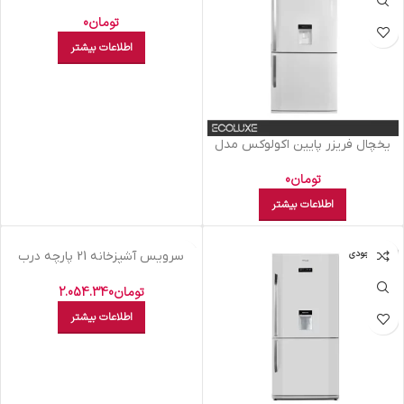
ELC8NAA XS نقره ای
تومان
0
اطلاعات بیشتر
يخچال فريزر پايين اکولوکس مدل
ELC8NAA XE سفید چرمی
تومان
0
اطلاعات بیشتر
اتمام موجودی
اتمام موجودی
سرويس آشپزخانه 21 پارچه درب
شفاف چهارگوش ليمون سفيد
تومان
2.054.340
اطلاعات بیشتر