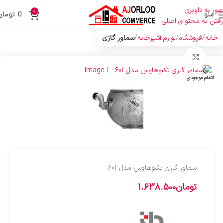
عبور به ناوبری
0
منو
0
تومان
رفتن به محتوای اصلی
خانه
فروشگاه
لوازم آشپزخانه
سماور گازی
بزرگنمایی تصویر
اتمام موجودی
سماور گازي تکنوهاوس مدل 601
تومان
1.638.500