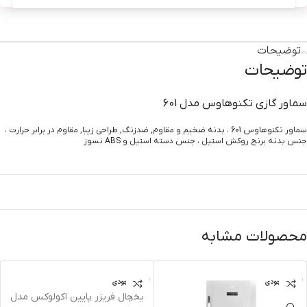
توضیحات
توضیحات
سماور گازي تکنوهاوس مدل 601
سماور تکنوهاوس 601 ، بدنه ضخیم و مقاوم, ضدزنگ, طراحي زيبا, مقاوم در برابر حرارت ،
جنس بدنه برنج روکش استیل ، جنس دسته استیل و ABS نسوز
محصولات مشابه
اتمام موجودی
اتمام موجودی
يخچال فريزر پايين اکولوکس مدل