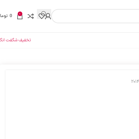
0
0
توما
تخفیف شگفت انگی