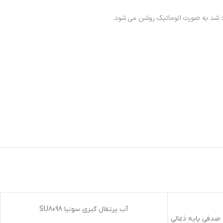
اتمام موجودی
آب پرتقال گيري سونيا SU8098