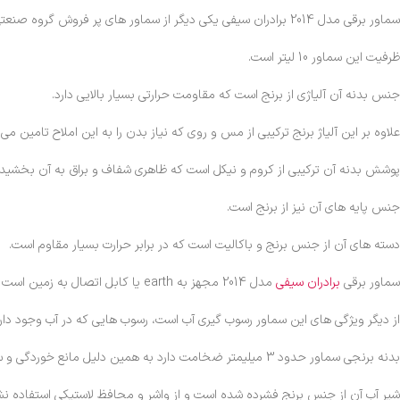
سماور برقی مدل 2014 برادران سیفی یکی دیگر از سماور های پر فروش گروه صنعتی
ظرفیت این سماور 10 لیتر است.
جنس بدنه آن آلیاژی از برنج است که مقاومت حرارتی بسیار بالایی دارد.
علاوه بر این آلیاژ برنج ترکیبی از مس و روی که نیاز بدن را به این املاح تامین می 
پوشش بدنه آن ترکیبی از کروم و نیکل است که ظاهری شفاف و براق به آن بخشید
جنس پایه های آن نیز از برنج است.
دسته های آن از جنس برنج و باکالیت است که در برابر حرارت بسیار مقاوم است.
سماور برقی
برادران سیفی
مدل 2014 مجهز به earth یا کابل اتصال به زمین است که از وقوع برق گرفتگی و آتش سوزی جلوگیری می کند.
از دیگر ویژگی های این سماور رسوب گیری آب است، رسوب هایی که در آب وجود دا
بدنه برنجی سماور حدود 3 میلیمتر ضخامت دارد به همین دلیل مانع خوردگی و سوراخ شدن سماور می شود.
شیر آب آن از جنس برنج فشرده شده است و از واشر و محافظ لاستیکی استفاده نشد