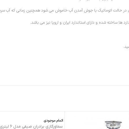
د ها ساخته شده و دارای استاندارد ایران و اروپا نیز می باشد.
د.
اتمام موجودی
سماورگازي برادران صيفي مدل 6 ليتري صدفي پايه ذغالي