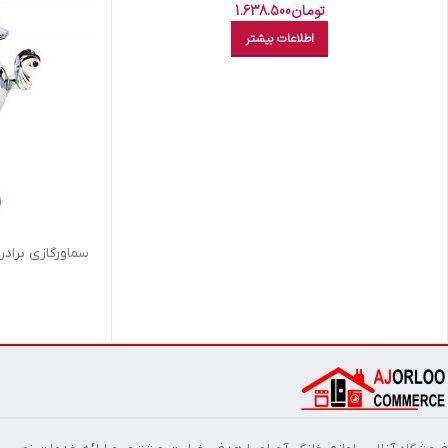
تومان
1.638.500
اطلاعات بیشتر
سماورگازي برادران صيفي 