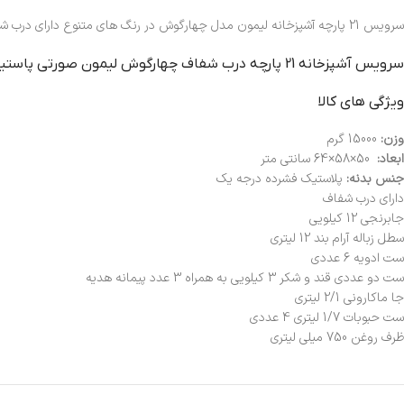
سرویس 21 پارچه آشپزخانه لیمون مدل چهارگوش در رنگ های متنوع دارای درب شفاف، شامل: جابرنجی، سطل زباله، ست ادویه، ست قند و شکر، جا ماکارانی، ست حبوبات و جای روغن
سرويس آشپزخانه 21 پارچه درب شفاف چهارگوش ليمون صورتي پاستيلي
ویژگی های کالا
وزن:
15000 گرم
ابعاد:
50×58×64 سانتی متر
جنس بدنه:
پلاستیک فشرده درجه یک
دارای درب شفاف
جابرنجی 12 کیلویی
سطل زباله آرام بند 12 لیتری
ست ادویه 6 عددی
ست دو عددی قند و شکر 3 کیلویی به همراه 3 عدد پیمانه هدیه
جا ماکارونی 2/1 لیتری
ست حبوبات 1/7 لیتری 4 عددی
ظرف روغن 750 میلی لیتری