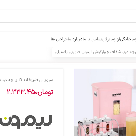
زم خانگی
لوازم برقی
تماس با ما
درباره ما
حراجی ها
سرويس آشپزخانه 21 پارچه درب شفاف چهارگوش ليمون صورتي پاستيلي
تومان
2.333.450