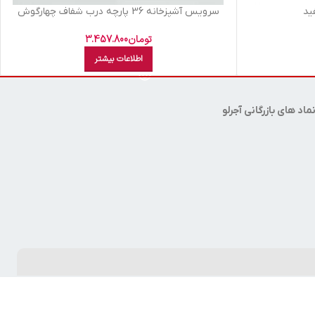
يد
سرويس آشپزخانه 36 پارچه درب شفاف چهارگوش
ليمون سفيد
تومان
3.457.800
اطلاعات بیشتر
ماد های بازرگانی آجرلو