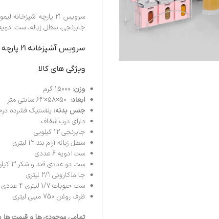
سرویس 21 پارچه آشپزخ
جابرنجی، سطل زباله، ست ادویه
سرويس آشپزخانه 21 پارچه درب شفاف چهارگوش ليمون صورتي پاستيلي
ویژگی های کالا
وزن:
15000 گرم
ابعاد:
50×58×64 سانتی متر
جنس بدنه:
پلاستیک فشرده درج
دارای درب شفاف
جابرنجی 12 کیلویی
سطل زباله آرام بند 12 لیتری
ست ادویه 6 عددی
ست دو عددی قند و شکر 3 کیلویی به همراه 3 عدد پیمانه هدیه
جا ماکارونی 2/1 لیتری
ست حبوبات 1/7 لیتری 4 عددی
ظرف روغن 750 میلی لیتری
تمامی موجودی ها و قیمت ها برو