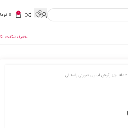
0
0
توما
تخفیف شگفت انگی