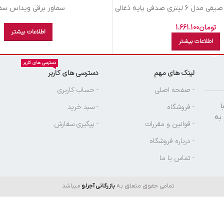
يتري صدفي پايه ذغالي
سماور برقي ويداس سف
تومان
1.661.100
اطلاعات بیشتر
اطلاعات بیشتر
دسترسی های کاربر
لینک های مهم
دسترسی های کاربر
ن
- صفحه اصلی
- حساب کاربری
ا
- فروشگاه
- سبد خرید
 به
- قوانین و مقررات
- پیگیری سفارش
- درباره فروشگاه
- تماس با ما
تمامی حقوق متعلق به
بازرگانی آجرلو
میباشد