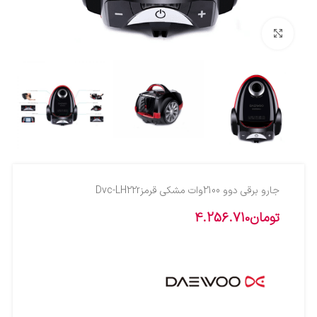
بزرگنمایی تصویر
جارو برقي دوو 2100وات مشکي قرمزDvc-LH22r
تومان
4.256.710