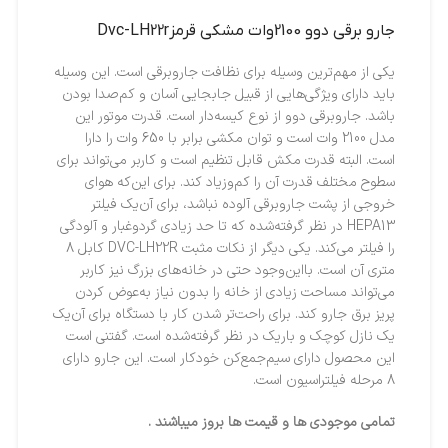
جارو برقي دوو 2100وات مشکي قرمزDvc-LH22r
یکی از مهم‌ترین وسیله برای نظافت جاروبرقی است. این وسیله
باید دارای ویژگی‌هایی از قبیل جابجایی آسان و کم‌صدا بودن
باشد. جاروبرقی دوو از نوع کیسه‌دار است. قدرت موتور این
مدل 2100 وات است و توان مکشی برابر با 650 وات را دارا
است. البته قدرت مکش قابل تنظیم است و کاربر می‌تواند برای
سطوح مختلف قدرت آن را کم‌وزیاد کند. برای این‌که هوای
خروجی از پشت جاروبرقی آلوده نباشد، برای آن‌یک فیلتر
HEPA13 در نظر گرفته‌شده که تا حد زیادی گردوغبار و آلودگی
را فیلتر می‌کند. یکی دیگر از نکات مثبت DVC-LH22R کابل 8
متری آن است. بااین‌وجود حتی در خانه‌های بزرگ نیز کاربر
می‌تواند مساحت زیادی از خانه را بدون نیاز به‌عوض کردن
پریز برق جارو کند. برای راحت‌تر شدن کار با دستگاه برای آن‌یک
یک نازل کوچک و باریک در نظر گرفته‌شده است. گفتنی است
این محصول دارای سیم‌جمع‌کن خودکار است. این جارو دارای
8 مرحله فیلتراسیون است.
تمامی موجودی ها و قیمت ها بروز میباشند .