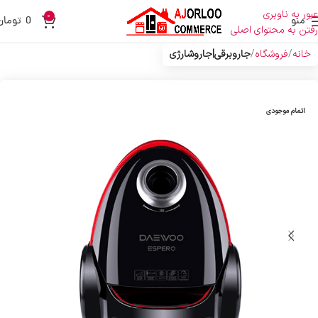
عبور به ناوبری
0
منو
0
تومان
رفتن به محتوای اصلی
خانه
فروشگاه
جاروبرقی|جاروشارژی
اتمام موجودی