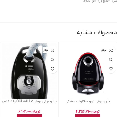
سری جمع‌آوری مو: ندارد
محصولات مشابه
اتمام موجودی
اتمام موجودی
جارو برقي دوو 2100وات مشکي
جارو برقي بوشBGL8ALL5لوله کنفي
قرمزDvc-LH22r
تومان
6.102.000
تومان
4.256.710