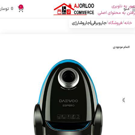
عبور به ناوبری
0
منو
0
تومان
رفتن به محتوای اصلی
خانه
فروشگاه
جاروبرقی|جاروشارژی
اتمام موجودی