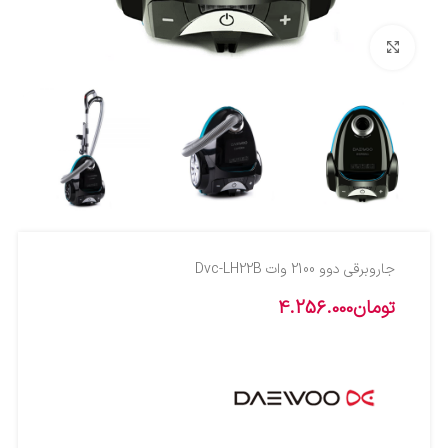
بزرگنمایی تصویر
جاروبرقي دوو 2100 وات Dvc-LH22B
تومان
4.256.000