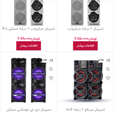
اسپيکر 2 تيکه ميکرولب
اسپيکر ميکرولب 2 تيکه مشکي R-L
سفيدM310103 سايکلون
M310101 Curved
تومان
7.850.000
تومان
6.780.000
اطلاعات بیشتر
اطلاعات بیشتر
اتمام موجودی
اتمام موجودی
اسپيکر مينگو 2 تيکه 1204
اسپيکر دي جي لومکس مشکي