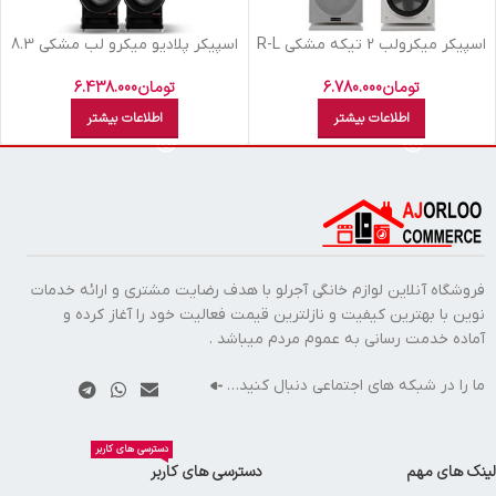
اسپيکر ميکرولب 2 تيکه مشکي R-L
اسپيکر پلاديو ميکرو لب مشکي 8.3
M310101 Curved
تومان
6.438.000
تومان
6.780.000
اطلاعات بیشتر
اطلاعات بیشتر
فروشگاه آنلاین لوازم خانگی آجرلو با هدف رضایت مشتری و ارائه خدمات
نوین با بهترین کیفیت و نازلترین قیمت فعالیت خود را آغاز کرده و
آماده خدمت رسانی به عموم مردم میباشد .
ما را در شبکه های اجتماعی دنبال کنید…
دسترسی های کاربر
لینک های مهم
دسترسی های کاربر