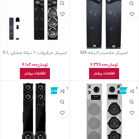
اسپيکر مکسيدر2تيکهMX-
اسپيکر ميکرولب 2 تيکه مشکي R-L
M308105 Curved
TS3102BT304
تومان
6.328.000
تومان
6.102.000
اطلاعات بیشتر
اطلاعات بیشتر
اتمام موجودی
اتمام موجودی