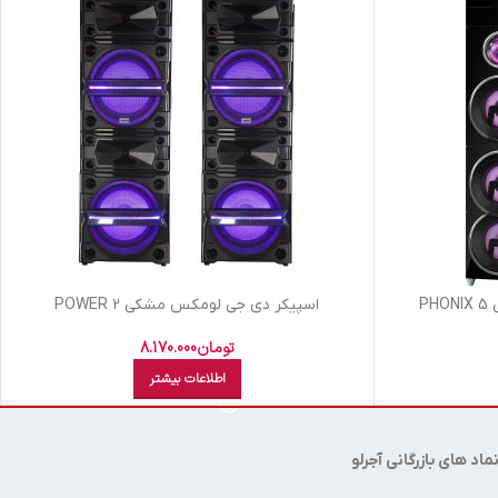
P
اسپيکر دي جي لومکس مشکي POWER 2
تومان
8.170.000
اطلاعات بیشتر
ماد های بازرگانی آجرلو