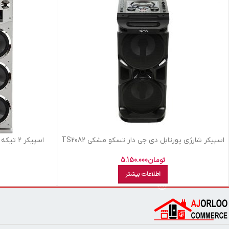
اسپيکر شارژي پورتابل دي جي دار تسکو مشکي TS2082
اسپيکر 2 تيکه ميکرولب سفيدM310103 سايکلون
تومان
5.150.000
اطلاعات بیشتر