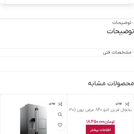
توضیحات
توضیحات
مشخصات فنی
محصولات مشابه
اتمام موجودی
اتمام موجودی
یخچال فریزر التو 840 عرض پهن (30
فوت) مدلRF840 تیتانیومی
تومان
18.450.000
اطلاعات بیشتر