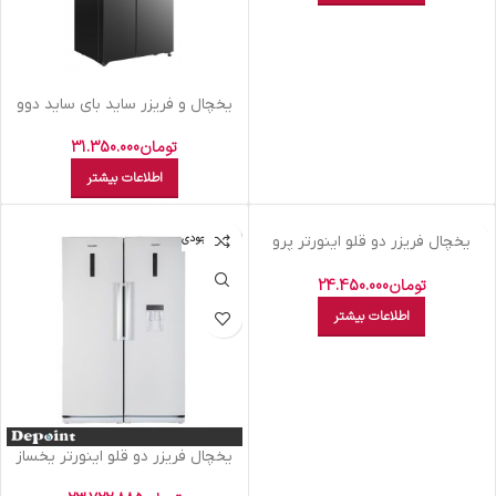
یخچال و فریزر ساید بای ساید دوو
مدل D4S-3340MW
تومان
31.350.000
اطلاعات بیشتر
اتمام موجودی
اتمام موجودی
يخچال فريزر دو قلو اينورتر پرو
يخساز دستي ديپوينت سفيد – NF-R
D4 I
تومان
24.450.000
اطلاعات بیشتر
یخچال فريزر دو قلو اينورتر يخساز
اتومات ديپوينت سفيد NF-R I D5I-