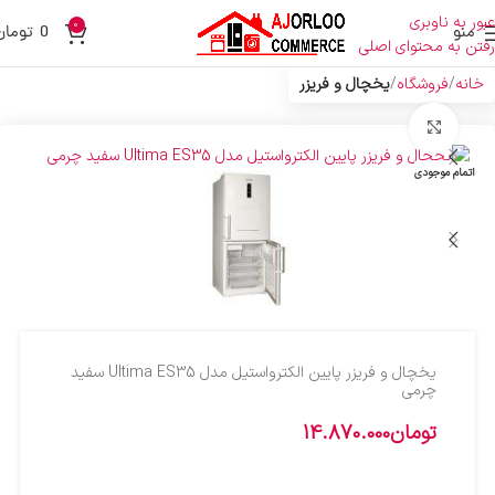
عبور به ناوبری
0
منو
0
تومان
رفتن به محتوای اصلی
خانه
فروشگاه
یخچال و فریزر
بزرگنمایی تصویر
اتمام موجودی
یخچال و فریزر پایین الکترواستیل مدل Ultima ES35 سفید
چرمی
تومان
14.870.000