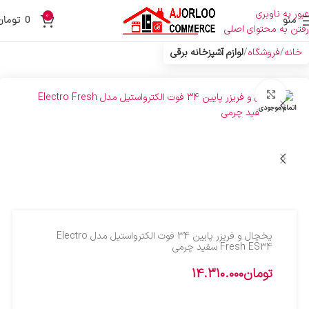
عبور به ناوبری
0
منو
0
تومان
رفتن به محتوای اصلی
خانه
فروشگاه
لوازم آشپزخانه برقی
بزرگنمایی تصویر
اتمام موجودی
یخچال و فریزر پایین 34 فوت الکترواستیل مدل Electro
Fresh ES34 سفید چرمی
تومان
14.310.000