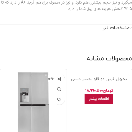
میگیرد و نیز حجم بیشتری هم دارد. و نیز در مصرف برق هم گرید +A را دارد که تا
25% کاهش هزینه های برق شما را دارد.
مشخصات فنی
محصولات مشابه
اتمام موجودی
اتمام موجودی
يخچال فريزر دو قلو يخساز دستي
التو- سفيد NF-R 592 N
تومان
18.990.500
اطلاعات بیشتر