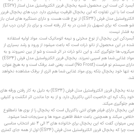
آبسرد کن است این محصول شبیه یخچال فریزر الکترواستیل مدل استار (ES27)
است اما با این تفاوت که این یخچال ظرفیت بیشتری دارد. درب های یخچال فریزر
الکترواستیل مدل فرش (ES34) از نوع فلت هست. و دارای دستگیره های اسان باز
شو هست که برای تسهیل باز شدن در به کار رفته است، و برای باز کردن درب نیاز
به فشار نیست.
آبسردکن این یخچال از نوع مخزنی و نیمه اتوماتیک است. مواد اولیه استفاده
شده در این محصول از نانو ذرات است که باعث میشود از ورود و رشد بسیاری از
میکروب ها جلوگیری کند. و این نانو ذرات در اثر شست و شو از بین نمیروند و به
مواد غذایی شما هم اسیبی نمیزند. یخچال فریزر الکترواستیل مدل فرش (ES34)
دارای سیستم نو فراست (No Frost) است، یعنی ضد برفک است و به هیچ عنوان
نه تنها خود یخچال بلکه روی مواد غذایی شما هم اثری از برفک مشاهده نخواهد
شد.
بدنه یخچال فریزر الکترواستیل مدل فرش (ES34) به دلیل به کار رفتن ورقه های
خود رنگ کره ای خاصیت آنتی باکتریال دارد. و از به جا ماندن اثر انگشت و کثیفی
هم جلوگیری میکند.
این یخچال دارای فیلتر هوای انتی باکتریال است که یخچال را از بوی ها نامطلوع
خلاص میکند و همچنین باعث حفظ ظاهری میوه ها و سبزیجات شما میشود.
پس میتوان گفت که این یخچال برای خانواده های 3 الی 4 نفر انتخاب مناسبی
ست چرا که یخچال فریزر الکترواستیل مدل فرش (ES34) اول از همه جای کمتری