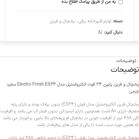
به من از طریق پیامک اطلاع بده
دسته:
لوازم آشپزخانه برقی
,
یخچال و فریزر
دنبال کنید:
توضیحات
توضیحات
یخچال و فریزر پایین 34 فوت الکترواستیل مدل Electro Fresh ES34 سفید
چرمی
یخچال فریزر الکترواستیل مدل فرش (ES34) بدون برفک بوده و دارای رتبه
مصرف انرژی +A است. همچنین دارای آبسردکن بدون فیلتر آب می باشد و ظرفیت
کلی 488 لیتر از ظرفیت خوبی در یخچال فریزرهخای بالا پایین برخوردار می باشد
که همین مورد سبب شده تا یکی از مدل های پرطرفدار باشد.
یخچال فریزر الکترواستیل مدل فرش (ES34) با حجم خالص 488 لیتر دارای