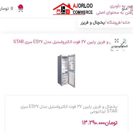
عبور به ناوبری
0
منو
0
تومان
رفتن به محتوای اصلی
خانه
فروشگاه
یخچال و فریزر
بزرگنمایی تصویر
اتمام موجودی
یخچال و فریزر پایین 27 فوت الکترواستیل مدل ES27 سری
STAR تیتانیومی
تومان
13.290.000