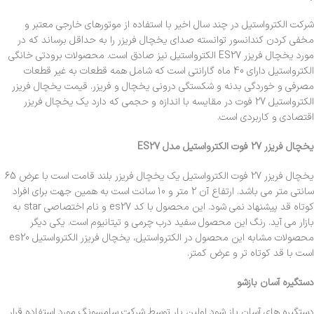
شرکت الکترواستیل در چند سال اخیر با استفاده از موتورهای خارجی معتبر و
مخفی کردن کندانسور توانسته صدای یخچال فریزر را به حداقل برساند که در
مورد یخچال فریزر ES27 الکترواستیل نیز صادق است. محصولات برودتی خانگی
الکترواستیل دارای 40 ماه گارانتی است که شامل همه قطعات به غیر قطعات
مصرفی و خوردگی بدنه و شکستگی درونی یخچال و فریزر. قیمت یخچال فریزر
الکترواستیل 27 فوت در مقایسه با اندازه و حجمی که دارد یک یخچال فریزر
اقتصادی و کاربردی است.
یخچال فریزر 27 فوت الکترواستیل مدل ES27
یخچال فریزر 27 فوت الکترواستیل یک یخچال فریزر بلند قامت است با عرض 65
سانتی متر می باشد. ارتفاع آن 2 متر و 10 سانت است به همین جهت برای افراد
کوتاه قد پیشنهاد نمی شود. این محصول با کد es27 و نام اختصاصی star به
بازار می آید. رنگ این محصول سفید درب چرمی و تیتانیوم است. یکی دیگر
محصولات مشابه این محصول در الکترواستیل، یخچال فریزر الکترواستیل es20
است با قد کوتاه تر و عرض کمتر.
دستگیره آسان بازشو
دستگیره های آسان باز شود اولین بار توسط شرکت سامسونگ مورد استفاده قرار