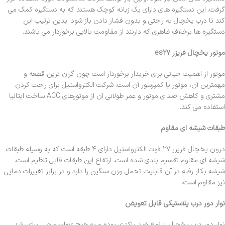
گرفت. این دستگیره های دارای یک زبانه کوچک هستند که به دستگیره کمک می
کند تا درب یخچال به راحتی و بدون فشار دادن باز شود. بدین ترتیب این
دستگیره ها برخلاف ظاهری که دارنند از مقاومت بالایی برخوردار می باشند.
موتور یخچال فریزر es27
موتور از اهمیت حیاتی برای خریدار برخوردار است چون گران ترین قطعه و
مهمترین آن، موتور یا کمپرسور آن است. شرکت الکترواستیل برای راحت کردن
مشتری و کاهش صدای موتور و عمر طولانی آن از موتورهای ACC ساخت ایتالیا
استفاده می کند.
طبقات شیشه ای مقاوم
درون یخچال فریزر 27 فوت الکترواستیل دارای 4 طبقه است که به وسیله طبقات
شیشه ای مقاوم تقسیم بندی شده است. ارتفاع این طبقات قابل تنظیم است.
شیشه بکار رفته در آن قابلیت تحمل وزن سنگین را دارد و در برابر تغییرات دمایی
نیز مقاوم است.
نوار دور درب پلاستیکی قابل تعویض
نوار دور درب یخچال از نوع ضد باکتری بوده و به هیچ عنوان محلی برای رشد