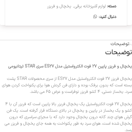
دسته:
لوازم آشپزخانه برقی
,
یخچال و فریزر
دنبال کنید:
توضیحات
توضیحات
یخچال و فریزر پایین 27 فوت الکترواستیل مدل ES27 سری STAR تیتانیومی
یخچال فریزر 27 فوت الکترواستیل مدل ES27 از سری محصولات STAR پشت
بسته است که بدون برفک بوده و دارای فن گردش هوا برای یکنواخت کردن هوای
سرد، یخساز دستی، 4 کشو فریزر نوفراست و عرض 65 می باشد.
یخچال 27 فوت الکترواستیل یک یخچال فریزر بالا پایین است که فریزر آن با 4
کشو و یک یخساز در پایین و یخچال در بالای دستگاه قرار گرفته است. یک فن
گرش هوای چند گانه درون یخچال وجود دارد که با مجرای سراسری که درون
یخچال شده است، هوای سرد به طور یکنواخت به همه جای یخچال و فریزر می
رسد.