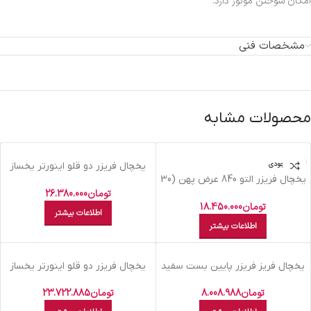
امکان سوختن موتور دارد.
مشخصات فنی
محصولات مشابه
اتمام موجودی
اتمام موجودی
يخچال فريزر دو قلو اينورتر يخساز
یخچال فریزر التو 840 عرض پهن (30
اتومات بنس سيلور NF-RI D5I
فوت) مدلRF840 تیتانیومی
تومان
26.380.000
تومان
18.450.000
اطلاعات بیشتر
اطلاعات بیشتر
اتمام موجودی
اتمام موجودی
يخچال فريز فريزر پايين بست سفيد
یخچال فريزر دو قلو اينورتر يخساز
– 10-BRB 240
اتومات ديپوينت سفيد NF-R I D5I-
W
تومان
8.008.988
تومان
23.722.885