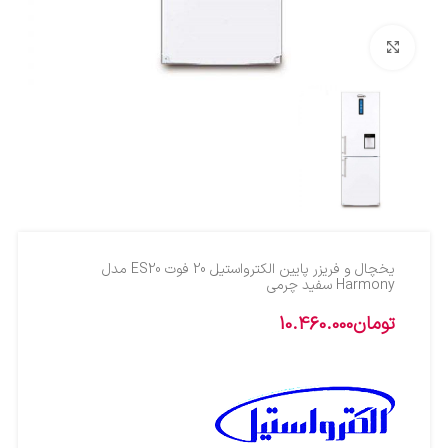
بزرگنمایی تصویر
یخچال و فریزر پایین الکترواستیل 20 فوت ES20 مدل
Harmony سفید چرمی
تومان
10.460.000