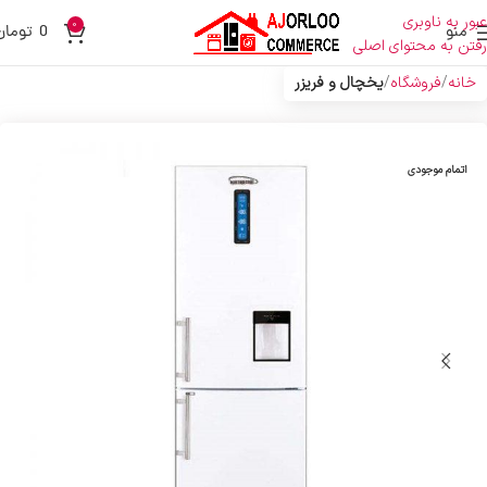
عبور به ناوبری
0
منو
0
تومان
رفتن به محتوای اصلی
خانه
فروشگاه
یخچال و فریزر
اتمام موجودی