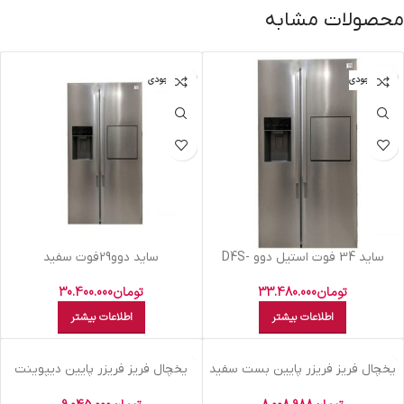
محصولات مشابه
اتمام موجودی
اتمام موجودی
سايد 34 فوت استيل دوو D4S-
سايد دوو29فوت سفيد
3340SS
متاليکD4S2915MW
تومان
33.480.000
تومان
30.400.000
اطلاعات بیشتر
اطلاعات بیشتر
اتمام موجودی
اتمام موجودی
يخچال فريز فريزر پايين بست سفيد
يخچال فريز فريزر پایین ديپوينت
– 10-BRB 240
سيلور C5LDS