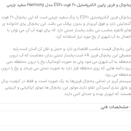
یخچال و فریزر پایین الکترواستیل 20 فوت ES20 مدل Harmony سفید چرمی
یخچال فریزر الکترواستیل ES20 با رنگ سفید چرمی است که این یخچال 20 فوت
گنجایش دارد و فوق آبریزدار و بدون برفک می باشد. این یخچال برای خانواده ی
های 5نفره مناسب می باشد.یخساز دستی دارد که برای تهیه آب آن می توان با
اتصال به آب شهری از یخ مورد نیاز استفاده کرد.
این یخچال قیمت مناسب اقتصادی دارد و حمل و نقل آن آسان است.رتبه
مصرفی این یخچال فریزر A+ است.یخساز دستی بدان معناست که آب درون
محفظه به آب شهری می شود ولی به صورت اتوماتیک یخ را درون محفظه نمی
ریزد.دکمه هایی که روی محفظه قرار دارد به صورت دستی می چرخد و یخ را درون
محفظه می ریزد.
سیستم آبریز در تمامی یخچال فریزرها به یک صورت است، و فقط در کیفیت پدال
و عایق بندی آبسردکن تفاو دارند.موتور این یخچال ها موتور ایتالیایی و اتریشی
هستند که اینورتر بوده و صدای کمی دارند.
مشخصات فنی