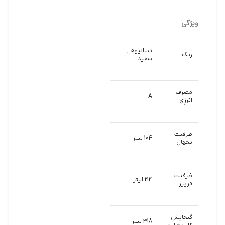
ویژگی
تیتانیوم ,
رنگ
سفید
مصرف
A
انرژِی
ظرفیت
104 لیتر
یخچال
ظرفیت
214 لیتر
فریزر
گنجایش
318 لیتر