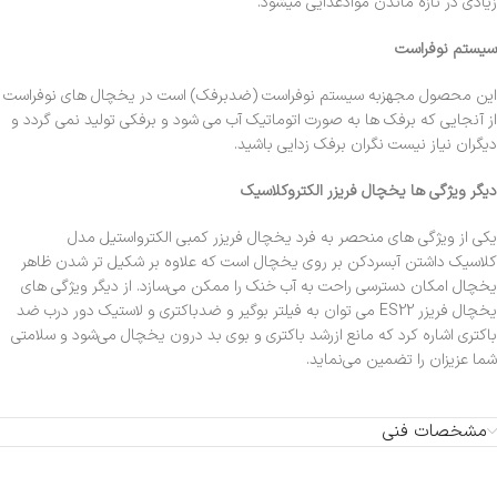
زیادی در تازه ماندن موادغذایی میشود.
سیستم نوفراست
این محصول مجهزبه سیستم نوفراست (ضدبرفک) است در یخچال های نوفراست
از آنجایی که برفک ها به صورت اتوماتیک آب می شود و برفکی تولید نمی گردد و
دیگران نیاز نیست نگران برفک زدایی باشید.
دیگر ویژگی ها یخچال فریزر الکتروکلاسیک
یکی از ویژگی های منحصر به فرد یخچال فریزر کمبی الکترواستیل مدل
کلاسیک داشتن آبسردکن بر روی یخچال است که علاوه بر شکیل تر شدن ظاهر
یخچال امکان دسترسی راحت به آب خنک را ممکن می‌سازد. از دیگر ویژگی های
یخچال فریزر ES22 می توان به فیلتر بوگیر و ضدباکتری و لاستیک دور درب ضد
باکتری اشاره کرد که مانع ازرشد باکتری و بوی بد درون یخچال می‌شود و سلامتی
شما عزیزان را تضمین می‌نماید.
مشخصات فنی