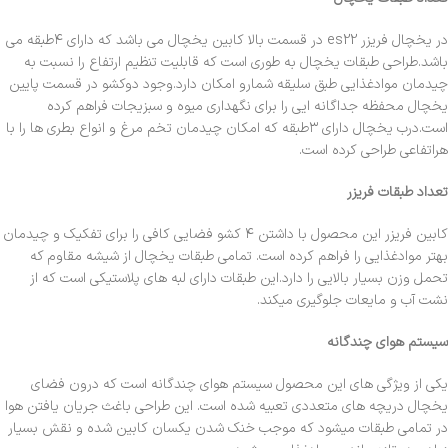
در یخچال فریزر
es22
در قسمت بالا کابین یخچال می باشد که دارای ۴طبقه می
باشد.طراحی طبقات یخچال به طوری است که قابلیت تنظیم ارتفاع را نسبت به
چیدمان موادغذایی طبق سلیقه شمارو امکان دارد.وجود دوکشو در قسمت پایین
یخچال محفظه جداگانه ایی را برای نگهداری میوه و سبزیجات فراهم کرده
است.درب یخچال دارای ۳طبقه که امکان چیدمان تخم مرغ و انواع بطری ها را با
هراتفاعی طراحی کرده است.
تعداد طبقات فریزر
کابین فریزر این محصول با داشتن ۴ کشو فضایی کافی را برای تفکیک و چیدمان
بهتر موادغذایی را فراهم کرده است. تمامی طبقات یخچال از شیشه مقاوم که
تحمل وزن بسیار بالایی را دارد.این طبقات دارای لبه های پلاستیکی است که از
نشت آب و مایعات جلوگیری میکند.
سیستم هوای چندگانه
یکی از ویژگی های این محصول سیستم هوای چندگانه است که درون فضای
یخچال دریچه های متعددی تعبیه شده است. این طراحی باغث جریان یافتن هوا
در تمامی طبقات میشود که موجب خنک شدن یکسان کابین شده و نقش بسیار