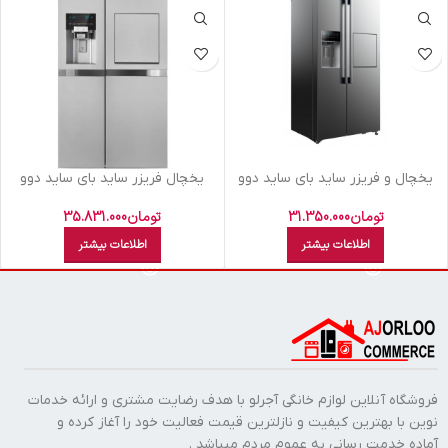
یخچال و فریزر ساید بای ساید دوو
یخچال فریزر ساید بای ساید دوو
مدل D4S-3340MW
مدل D2S-3133SS
تومان
31.350.000
تومان
35.831.000
اطلاعات بیشتر
اطلاعات بیشتر
فروشگاه آنلاین لوازم خانگی آجرلو با هدف رضایت مشتری و ارائه خدمات
نوین با بهترین کیفیت و نازلترین قیمت فعالیت خود را آغاز کرده و
آماده خدمت رسانی به عموم مردم میباشد .