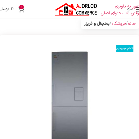
عبور به ناوبری
0
منو
0
تومان
رفتن به محتوای اصلی
خانه
فروشگاه
یخچال و فریزر
اتمام موجودی