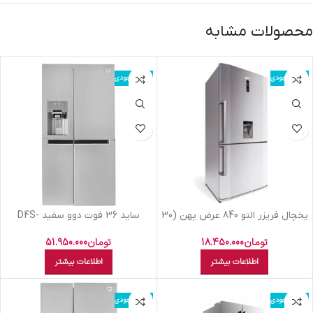
محصولات مشابه
اتمام موجودی
اتمام موجودی
یخچال فریزر التو 840 عرض پهن (30
سايد 36 فوت دوو سفيد D4S-
فوت) مدلRF840 تیتانیومی
0036WW
تومان
18.450.000
تومان
51.950.000
اطلاعات بیشتر
اطلاعات بیشتر
اتمام موجودی
اتمام موجودی