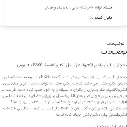
دسته:
لوازم آشپزخانه برقی
,
یخچال و فریزر
دنبال کنید:
توضیحات
توضیحات
یخچال و فریزر پایین الکترواستیل مدل الکترو کلاسیک ES22 تیتانیومی
یخچال فریزر کمبی الکترواستیل مدل کلاسیک کد ES22 تیتانیوم ساخت کمپانی
معتبر الکترواستیل می باشد. شرکت الکترواستیل با تولید یخچال فریزر های سری
الکتروکلاسیک نظر بسیاری از بانوان با سلیقه را به خود جلب کرده است. ظرافت در
طراحی و زیبایی یخچال فریزرهای الکترواستیل بر زیبایی فضای آشپزخانه شما می
افزاید.
یخچال فریزر
es22
دارای ارتفاع ۱۹۳۰میلیمتر،عمق ۷۲۵ و پهنای ۶۵۵
میلیمتر می باشد و دارای گنجایش کل ۳۵۲ لیتر است که فضای مناسبی را شرکت
الکترواستیل برای مشتریانش ایجاد کرده است.
تعداد طبقات یخچال