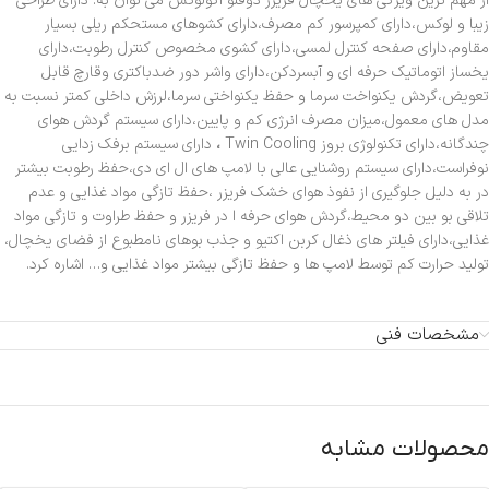
از مهم ترین ویژگی های یخچال فریزر دوقلو اکولوکس می توان به: دارای طراحی
زیبا و لوکس،دارای کمپرسور کم مصرف،دارای کشوهای مستحکم ریلی بسیار
مقاوم،دارای صفحه کنترل لمسی،دارای کشوی مخصوص کنترل رطوبت،دارای
یخساز اتوماتیک حرفه ای و آبسردکن،دارای واشر دور ضدباکتری وقارچ قابل
تعویض،گردش یکنواخت سرما و حفظ یکنواختی سرما،لرزش داخلی کمتر نسبت به
مدل های معمول،میزان مصرف انرژی کم و پایین،دارای سیستم گردش هوای
چندگانه،دارای تکنولوژی بروز Twin Cooling
،
دارای سیستم برفک زدایی
نوفراست،دارای سیستم روشنایی عالی با لامپ های ال ای دی،حفظ رطوبت بیشتر
در به دلیل جلوگیری از نفوذ هوای خشک فریزر ،حفظ تازگی مواد غذایی و عدم
تلاقی بو بین دو محیط،گردش هوای حرفه ا در فریزر و حفظ طراوت و تازگی مواد
غذایی،دارای فیلتر های ذغال کربن اکتیو و جذب بوهای نامطبوع از فضای یخچال،
تولید حرارت کم توسط لامپ ها و حفظ تازگی بیشتر مواد غذایی و… اشاره کرد.
مشخصات فنی
محصولات مشابه