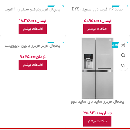
اتمام موجودی
اتمام موجودی
سايد 36 فوت دوو سفيد D4S-
يخچال فريزردوقلو سيلوان 21فوت
0036WW
2037و2038
تومان
51.950.000
تومان
18.306.000
اطلاعات بیشتر
اطلاعات بیشتر
اتمام موجودی
اتمام موجودی
يخچال فريز فريزر پایین ديپوينت
سيلور C5LDS
تومان
9.045.000
اطلاعات بیشتر
یخچال فریزر ساید بای ساید دوو
مدل D2S-3133SS
تومان
35.831.000
اطلاعات بیشتر