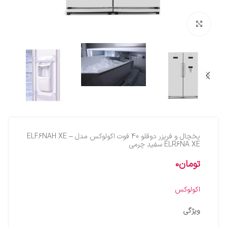
بزرگنمایی تصویر
یخچال و فریزر دوقلو 40 فوت اکولوکس مدل ELF6NAH XE –
ELR6NA XE سفید چرمی
تومان
0
اکولوکس
ویژگی