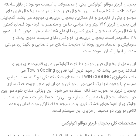
یخچال فریزر دوقلو اکولوکس یکی از محصولات با کیفیت موجود در بازار ساخته
شرکت ECOLUXE می‌باشد. این یخچال فریزر دوقلو در دسته یخچال فریزرهای
دوقلو و يكي از کاربردی و كارآمدترین یخچال فریزرهای موجود می باشد. گنجایش
این یخچال فریزر 714 لیتر و با طراحی خاص و منحصر به فرد خود فضاي كمتري
را اشغال مي‌كنند. یخچال فریزر کامبی با ارتفاع 185 سانتیمتر و عرض 132 و عمق
118 سانتیمتر است. یخچال فریزرهای اکولوکس دارای سیستم بدون برفک و
سرمایش و انجماد سریع بوده که منجمد ساختن مواد غذایی و نگهداری طولانی
مدت از آنها را آسان نموده است.
این مدل از یخچال فریزر دوقلو 40 فوت اکولوکس دارای قابلیت های بروز و
استانداردی می باشد که از مهم ترین آنها فناوری Towin Cooling می
باشد.تکنولوژی TWIN COOLING به معنای خنک کنندگی دو گانه است. در این
سیستم با وجود تنها یک کمپرسور از دو فن و دو اپراتور مجزا جهت خنک سازی
یخچال فریزر به صورت جداگانه استفاده می شود. این ویژگی امکان نفوذ هوا بین
دو محفظه یخچال را به طور کامل از بین می‌برد. حفظ رطوبت بیشتر در به دلیل
جلوگیری از نفوذ هوای خشک فریزر و در نتیجه حفظ تازگی مواد غذایی و عدم
تلاقی بو بین دو محیط از مزایای این سیستم است.
مشخصات کلی یخچال فریزر دوقلو اکولوکس