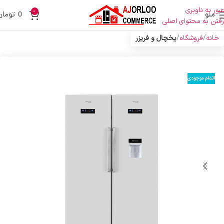
عبور به ناوبری
0
منو
0
تومان
رفتن به محتوای اصلی
خانه
فروشگاه
یخچال و فریزر
اتمام موجودی