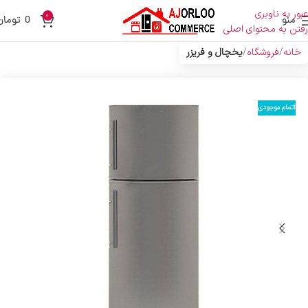
عبور به ناوبری
0
منو
0
تومان
رفتن به محتوای اصلی
خانه
فروشگاه
یخچال و فریزر
اتمام موجودی