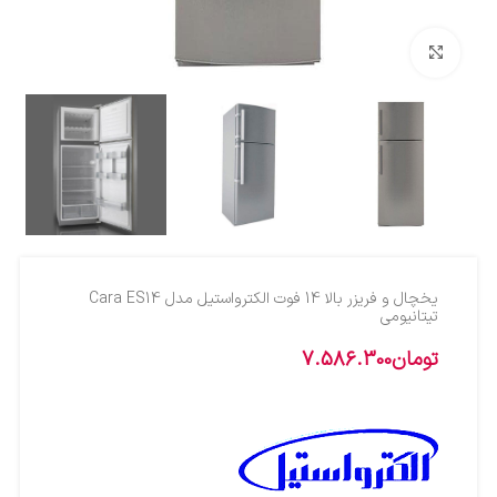
بزرگنمایی تصویر
یخچال و فریزر بالا 14 فوت الکترواستیل مدل Cara ES14
تیتانیومی
تومان
7.586.300