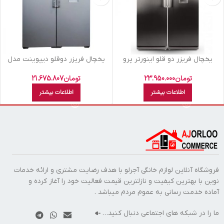
يخچال فريزر دو قلو اينورتر پرو
یخچال فریزر دوقلو دیپوینت مدل
يخساز اتومات ديپوينت سيلور NF-R
D4 S سیلور
D4 I PRO
تومان
23.950.000
تومان
21.675.807
اطلاعات بیشتر
اطلاعات بیشتر
فروشگاه آنلاین لوازم خانگی آجرلو با هدف رضایت مشتری و ارائه خدمات
نوین با بهترین کیفیت و نازلترین قیمت فعالیت خود را آغاز کرده و
آماده خدمت رسانی به عموم مردم میباشد .
ما را در شبکه های اجتماعی دنبال کنید…