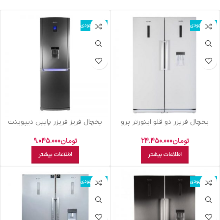
اتمام موجودی
اتمام موجودی
يخچال فريزر دو قلو اينورتر پرو
يخچال فريز فريزر پایین ديپوينت
يخساز دستي ديپوينت سفيد – NF-R
سيلور C5LDS
D4 I
تومان
24.450.000
تومان
9.045.000
اطلاعات بیشتر
اطلاعات بیشتر
اتمام موجودی
اتمام موجودی