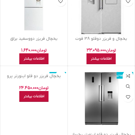
یخچال و فریزر دوقلو 38 فوت
يخچال فريزر دووسفيد براق
الکترواستیل مدل Electro Unique
D4BF1077GW
ES23 سفید
تومان
33.095.000
تومان
1.640.000
اطلاعات بیشتر
اطلاعات بیشتر
اتمام موجودی
اتمام موجودی
يخچال فريزر دو قلو اينورتر پرو
يخساز دستي ديپوينت سفيد – NF-R
D4 I
تومان
24.450.000
اطلاعات بیشتر
يخچال فريزر دو قلو اينورتر يخساز