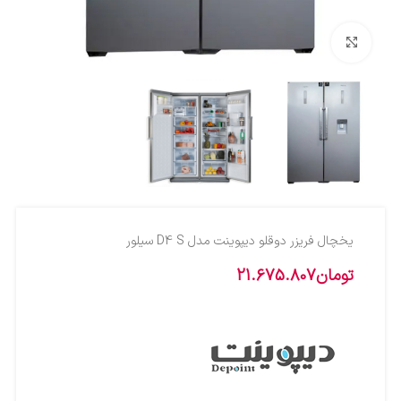
بزرگنمایی تصویر
یخچال فریزر دوقلو دیپوینت مدل D4 S سیلور
تومان
21.675.807