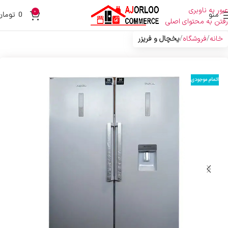
عبور به ناوبری
0
منو
0
تومان
رفتن به محتوای اصلی
خانه
فروشگاه
یخچال و فریزر
اتمام موجودی