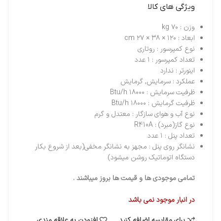
ویژگی های کالا
وزن : ۷۰ kg
ابعاد : ۱۲۰ × ۳۸ × ۲۷ cm
نوع کمپرسور : روتاری
تعداد کمپرسور : ۱ عدد
اینورتر : ندارد
عملکرد : سرمایش, گرمایش
ظرفیت سرمایش : ۱۸۰۰۰ Btu/h
ظرفیت گرمایش : ۱۸۰۰۰ Btu/h
نوع آب و هوای سازگار : معتدل و گرم
نوع گاز(مبرد) : R410A
تعداد پنل : ۱ عدد
نشانگر روی پنل : مجهز به نشانگر مخفی(بعد از شروع بکار
دستگاه اتوماتیک روشن میشود)
تمامی موجودی ها و قیمت ها بروز میباشند .
در انبار موجود نمی باشد
برای مقایسه اضافه کنید
افزودن به علاقه مندی