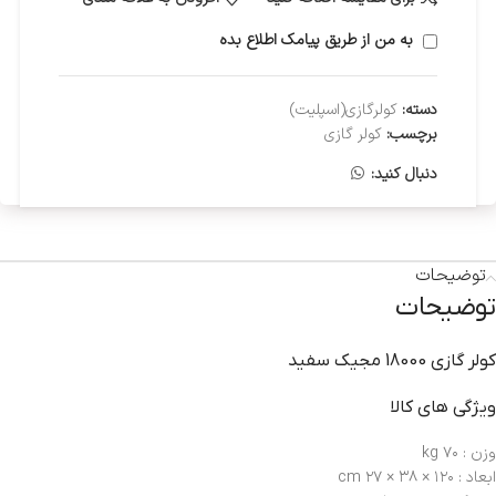
به من از طریق پیامک اطلاع بده
دسته:
کولرگازی(اسپلیت)
برچسب:
کولر گازی
دنبال کنید:
توضیحات
توضیحات
کولر گازي 18000 مجيک سفيد
ویژگی های کالا
وزن : ۷۰ kg
ابعاد : ۱۲۰ × ۳۸ × ۲۷ cm