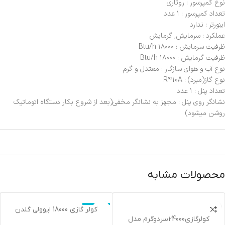
نوع کمپرسور : روتاری
تعداد کمپرسور : ۱ عدد
اینورتر : ندارد
عملکرد : سرمایش, گرمایش
ظرفیت سرمایش : ۱۸۰۰۰ Btu/h
ظرفیت گرمایش : ۱۸۰۰۰ Btu/h
نوع آب و هوای سازگار : معتدل و گرم
نوع گاز(مبرد) : R410A
تعداد پنل : ۱ عدد
نشانگر روی پنل : مجهز به نشانگر مخفی(بعد از شروع بکار دستگاه اتوماتیک
روشن میشود)
محصولات مشابه
اتمام موجودی
کولر گازي 18000 ايوولي گلدن
کولرگازي24000سردوگرم مدل