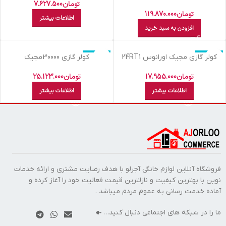
TPA24CHپاکشوما
تومان
7.627.500
تومان
119.870.000
اطلاعات بیشتر
افزودن به سبد خرید
اتمام موجودی
اتمام موجودی
کولر گازي مجيک اورانوس 24RT1
کولر گازي 30000مجيک
اورانوس30RT1
تومان
17.955.000
تومان
25.123.000
اطلاعات بیشتر
اطلاعات بیشتر
فروشگاه آنلاین لوازم خانگی آجرلو با هدف رضایت مشتری و ارائه خدمات
نوین با بهترین کیفیت و نازلترین قیمت فعالیت خود را آغاز کرده و
آماده خدمت رسانی به عموم مردم میباشد .
ما را در شبکه های اجتماعی دنبال کنید…