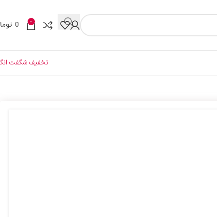
0
0
توما
تخفیف شگفت انگی