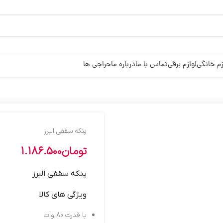
زم خانگی
لوازم برقی
تماس با ما
درباره ما
حراجی ها
پنکه سقفي البرز
تومان
1.186.500
پنکه سقفی البرز
ویژگی های کالا
با قدرت 80 وات