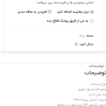
تمامی موجودی ها و قیمت ها بروز میباشند .
برای مقایسه اضافه کنید
افزودن به علاقه مندی
به من از طریق پیامک اطلاع بده
دسته:
پنکه
دنبال کنید:
توضیحات
توضیحات
نوع:ایستاده
منبع تغذیه:برق شهری
مه پاش:ندارد
سرعت گردش پروانه:1250
حجم باددهی:167 مترمکعب بر دقیقه