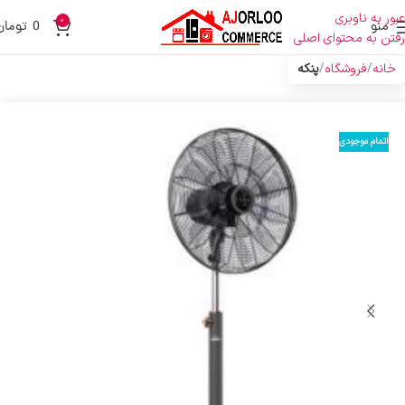
عبور به ناوبری
0
منو
0
تومان
رفتن به محتوای اصلی
خانه
فروشگاه
پنکه
اتمام موجودی