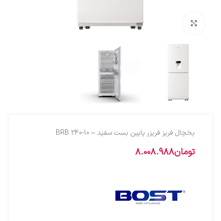
بزرگنمایی تصویر
يخچال فريز فريزر پايين بست سفيد – 10-BRB 240
تومان
8.008.988