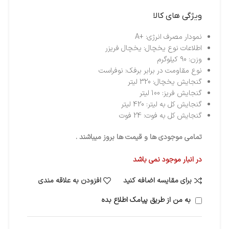
ویژگی های کالا
نمودار مصرف انرژی:
+A
اطلاعات نوع یخچال:
یخچال فریزر
وزن:
90 کیلوگرم
نوع مقاومت در برابر برفک:
نوفراست
گنجایش یخچال:
320 لیتر
گنجایش فریز:
100 لیتر
گنجایش کل به لیتر:
420 لیتر
گنجایش کل به فوت:
24 فوت
تمامی موجودی ها و قیمت ها بروز میباشند .
در انبار موجود نمی باشد
برای مقایسه اضافه کنید
افزودن به علاقه مندی
به من از طریق پیامک اطلاع بده