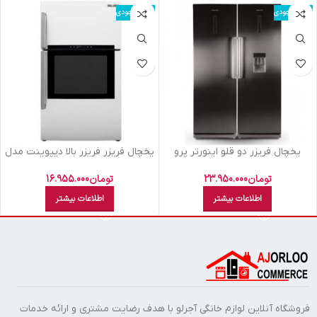
اتمام موجودی
اتمام موجودی
يخچال فريزر دو قلو اينورتر پرو
یخچال فریزر فریزر بالا دیپوینت مدل
يخساز اتومات ديپوينت سيلور NF-R
Discover
D4 I PRO
تومان
23.950.000
تومان
16.955.000
اطلاعات بیشتر
اطلاعات بیشتر
فروشگاه آنلاین لوازم خانگی آجرلو با هدف رضایت مشتری و ارائه خدمات