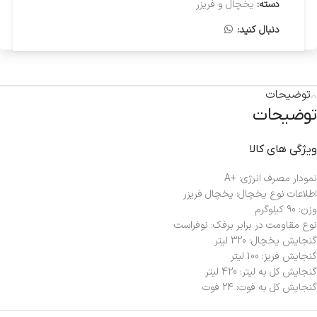
دسته:
یخچال و فریزر
دنبال کنید:
توضیحات
توضیحات
ویژگی های کالا
نمودار مصرف انرژی:
+A
اطلاعات نوع یخچال:
یخچال فریزر
وزن:
90 کیلوگرم
نوع مقاومت در برابر برفک:
نوفراست
گنجایش یخچال:
320 لیتر
گنجایش فریز:
100 لیتر
گنجایش کل به لیتر:
420 لیتر
گنجایش کل به فوت:
24 فوت