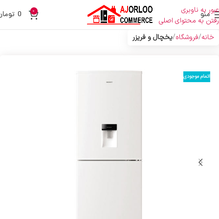
عبور به ناوبری
0
منو
0
تومان
رفتن به محتوای اصلی
خانه
فروشگاه
یخچال و فریزر
اتمام موجودی