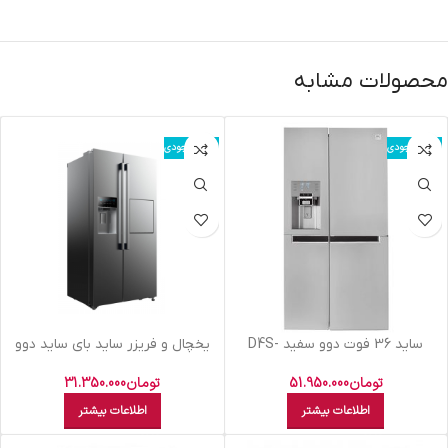
محصولات مشابه
اتمام موجودی
اتمام موجودی
سايد 36 فوت دوو سفيد D4S-
یخچال و فریزر ساید بای ساید دوو
0036WW
مدل D4S-3340MW
تومان
51.950.000
تومان
31.350.000
اطلاعات بیشتر
اطلاعات بیشتر