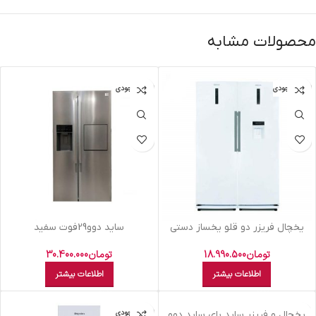
محصولات مشابه
اتمام موجودی
اتمام موجودی
يخچال فريزر دو قلو يخساز دستي
سايد دوو29فوت سفيد
التو- سفيد NF-R 592 N
متاليکD4S2915MW
تومان
18.990.500
تومان
30.400.000
اطلاعات بیشتر
اطلاعات بیشتر
اتمام موجودی
اتمام موجودی
یخچال و فریزر ساید بای ساید دوو