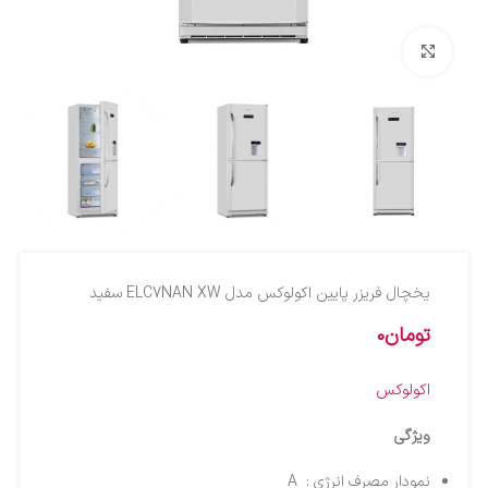
بزرگنمایی تصویر
يخچال فريزر پايين اکولوکس مدل ELC7NAN XW سفید
تومان
0
اکولوکس
ویژگی
نمودار مصرف انرژی : A