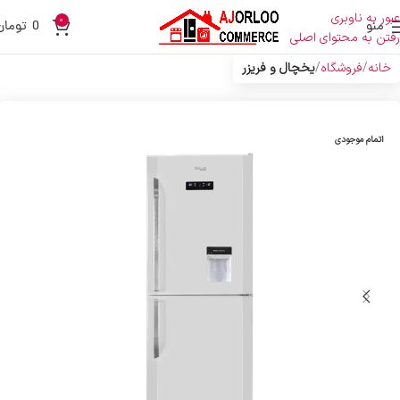
عبور به ناوبری
0
منو
0
تومان
رفتن به محتوای اصلی
خانه
فروشگاه
یخچال و فریزر
اتمام موجودی