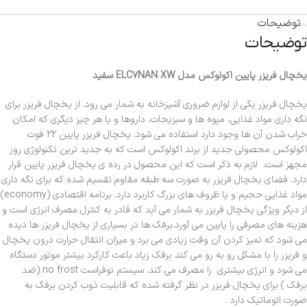
توضیحات
توضیحات
يخچال فريزر پايين اکولوکس مدل ELC7NAN XW سفید
یخچال فریزر یکی از لوازم ضروری آشپزخانه به شمار می رود. از یخچال فریزر برای
نگه داری مواد غذایی، میوه ها و سبزیجات، داروها و یا هر چیز دیگری که امکان
خراب شدن آن ها وجود دارد استفاده می شود. یخچال فریزر پایین 22 فوت
اکولوکس محصولی جدید از برند اکولوکس است که به جدید ترین تکنولوژی روز
مجهز است. لازم به ذکر است که این محصول در رده ی یخچال فریزر پایین قرار
دارد. فضای یخچال فریزر به صورت سه طبقه مقاوم تقسیم شده که برای نگه داری
مواد غذایی حجیم و یا ظروف های بزرگ کاربرد دارد. برنامه اقتصادی (economy)
از دیگر ویژگی یخچال فریزر به شمار می آید که قادر به کنترل مصرف انرژی است و
هزینه های مصرفی را پایین می آورد.برفک ها در بسیاری از یخچال فریزر ها دیده
می شود که تمیز کردن آن وقت زیادی می برد و میزان انتقال حرارت درون یخچال
و فریزر را با مشکل رو به رو می کند برفک زیاد باعث کارکرد بیشتر موتور دستگاه
می شود و انرژی بیشتری را مصرف می کند. سیستم نوفراست no frost (ضد
برفک ) برای یخچال فریزر در نظر گرفته شده که قابلیت ذوب کردن برفک به
صورت اتوماتیک دارد .