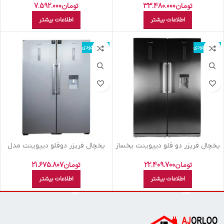
تومان
33.480.000
تومان
7.592.000
اطلاعات بیشتر
اطلاعات بیشتر
اتمام موجودی
اتمام موجودی
يخچال فريزر دو قلو ديپوينت يخساز
یخچال فریزر دوقلو دیپوینت مدل
دستي اينورتر سيلور NF-R D4i-S
D4 S سیلور
تومان
22.409.700
تومان
21.675.807
اطلاعات بیشتر
اطلاعات بیشتر