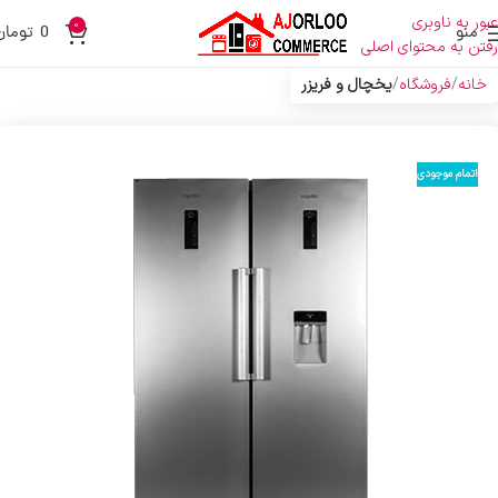
عبور به ناوبری
0
منو
0
تومان
رفتن به محتوای اصلی
خانه
فروشگاه
یخچال و فریزر
اتمام موجودی