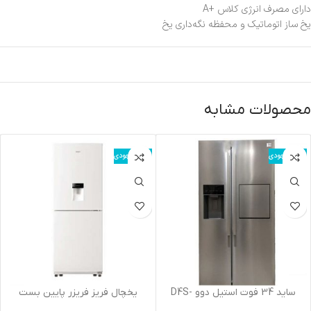
دارای مصرف انرژی کلاس +A
یخ‌ ساز اتوماتیک و محفظه نگه‌داری یخ
محصولات مشابه
اتمام موجودی
اتمام موجودی
سايد 34 فوت استيل دوو D4S-
يخچال فريز فريزر پايين بست
3340SS
تيتانيوم-10 BRB 240