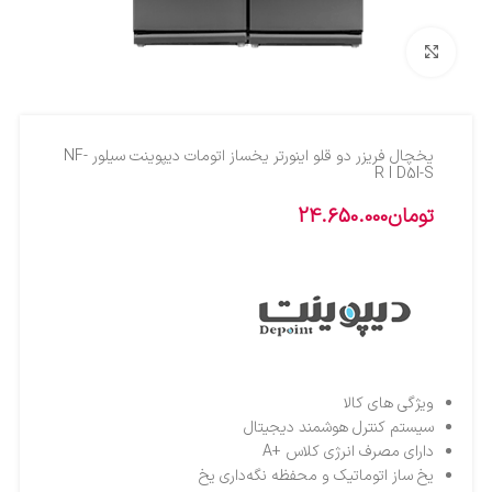
بزرگنمایی تصویر
يخچال فريزر دو قلو اينورتر يخساز اتومات ديپوينت سيلور NF-
R I D5I-S
تومان
24.650.000
ویژگی های کالا
سیستم کنترل هوشمند دیجیتال
دارای مصرف انرژی کلاس +A
یخ‌ ساز اتوماتیک و محفظه نگه‌داری یخ